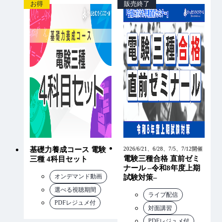
お得
販売終了
基礎力養成コース 電験
2026/6/21、6/28、7/5、7/12開催
電験三種合格 直前ゼミ
三種 4科目セット
ナール –令和8年度上期
オンデマンド動画
試験対策–
選べる視聴期間
ライブ配信
PDFレジュメ付
対面講習
PDFレジュメ付