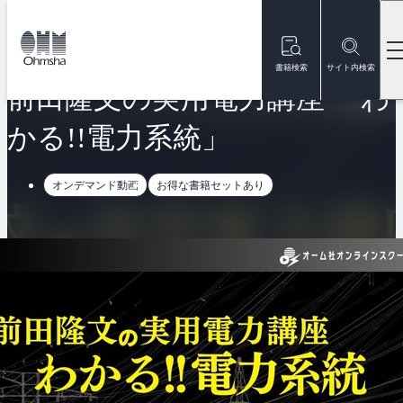
本
文
トップ
オンラインスクール
前田隆文の実用電力講座 「わかる!!電力
に
移
書籍検索
サイト内検索
動
前田隆文の実用電力講座 「わ
かる!!電力系統」
オンデマンド動画
お得な書籍セットあり