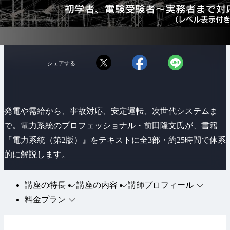
シェアする
発電や需給から、事故対応、安定運転、次世代システムま
で。電力系統のプロフェッショナル・前田隆文氏が、書籍
『電力系統（第2版）』をテキストに全3部・約25時間で体系
的に解説します。
講座の特長
講座の内容
講師プロフィール
料金プラン