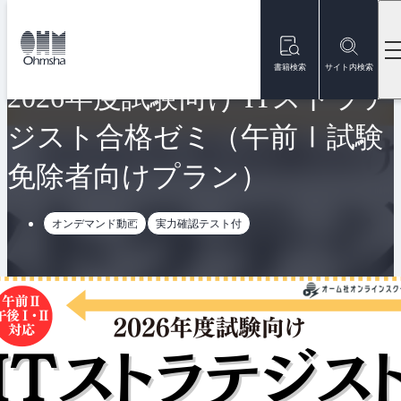
本
文
トップ
オンラインスクール
2026年度試験向け ITストラテジスト合
に
移
書籍検索
サイト内検索
動
2026年度試験向け ITストラテ
ジスト合格ゼミ（午前Ⅰ試験
免除者向けプラン）
オンデマンド動画
実力確認テスト付