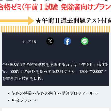
シェアする
合格率約15％の難関試験を突破するカギは「午後Ⅱ」論述対
策。500以上の資格を保有する林雄次氏が、120分で2,000字
を書き切る技術を伝授。
講座の特長
講座の内容
講師プロフィール
料金プラン