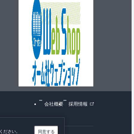
外
会社概要
採用情報
部
リ
ン
同意する
ください。