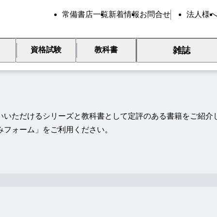
常備書店一覧
新着情報
お問合せ
法人様
すすめ書籍
雑誌
資格試験
教科書
いいただけるシリーズと教科書として定評のある書籍をご紹介
みフォーム」をご利用ください。