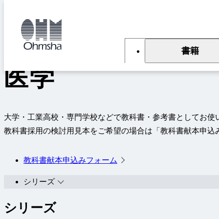
本
文
トップ
教科書
医学
に
移
動
大学・工業高校・専門学校向けお
書籍
医学
大学・工業高校・専門学校などで教科書・参考書としてお使
教科書採用の検討用見本をご希望の場合は「教科書献本申込
教科書献本申込みフォーム
シリーズ
シリーズ