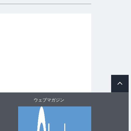
ペ
ー
ジ
ト
ウェブマガジン
ッ
プ
へ