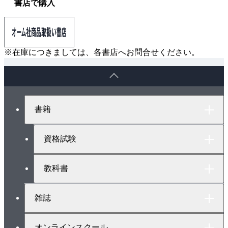
書店で購入
4．整合回路
5．送信機に要求される性能
7章 無線測定技術
1．測定技術
※在庫につきましては、各書店へお問合せください。
2．電磁環境適正
ペ
8章 いろいろな無線通信システム
ー
1．携帯電話
ジ
ト
2．PHS
書籍
ッ
3．MCA
プ
4．多重通信方式
へ
資格試験
5．電波航法装置
6．衛星通信
教科書
7．無線LAN
雑誌
オンラインスクール