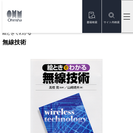
本
文
トップ
書籍
書籍詳細
に
移
書籍検索
サイト内検索
動
絵ときでわかる
無線技術