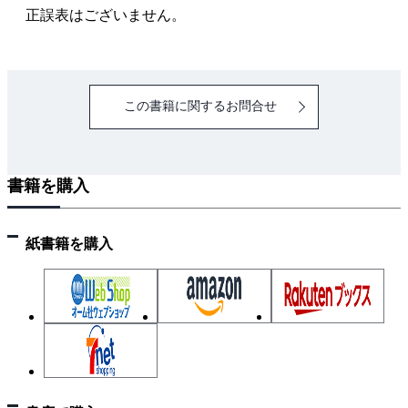
4．アンテナの整合
正誤表はございません。
4章 変調技術と電波の形式
1．振幅変調
2．周波数変調と位相変調
この書籍に関するお問合せ
3．パルス変調
4．スペクトラム拡散方式
5．電波の形式
書籍を購入
5章 受信機
1．受信機の基本回路
2．AM受信機
紙書籍を購入
3．FM受信機
4．受信機に要求される性能
6章 送信機
1．送信機の基本回路
2．AM送信機
3．FM送信機