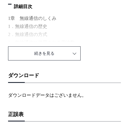
詳細目次
1章 無線通信のしくみ
1．無線通信の歴史
2．無線通信の方式
3．無線通信に使用される周波数
2章 電波の伝わり方
続きを見る
1．電波とは
2．直接波
3．電離層反射波
ダウンロード
4．フェージング現象
5．異常伝搬
ダウンロードデータはございません。
3章 アンテナ
1．アンテナの基礎
正誤表
2．アンテナの種類
3．給電線