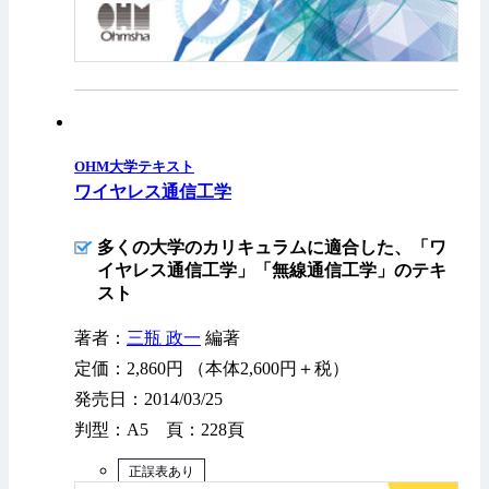
OHM大学テキスト
ワイヤレス通信工学
多くの大学のカリキュラムに適合した、「ワ
イヤレス通信工学」「無線通信工学」のテキ
スト
著者：
三瓶 政一
編著
定価：2,860円 （本体2,600円＋税）
発売日：2014/03/25
判型：A5 頁：228頁
正誤表あり