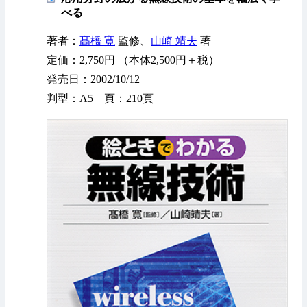
べる
著者：
髙橋 寛
監修、
山崎 靖夫
著
定価：2,750円 （本体2,500円＋税）
発売日：2002/10/12
判型：A5 頁：210頁