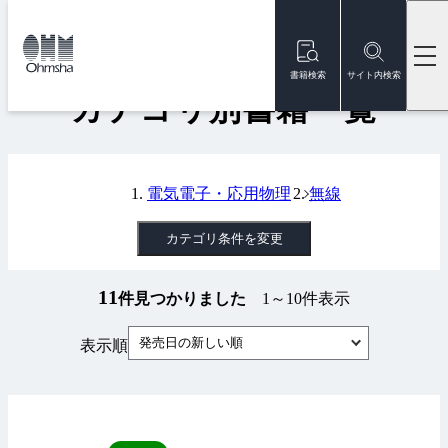
本
文
トップ
書籍
カテゴリ別書籍一覧
に
移
書籍検索
サイト内検索
動
カテゴリ別書籍一覧
電気電子・応用物理
無線
カテゴリ条件を変更
11
件見つかりました
1～10件表示
発売日の新しい順
表示順