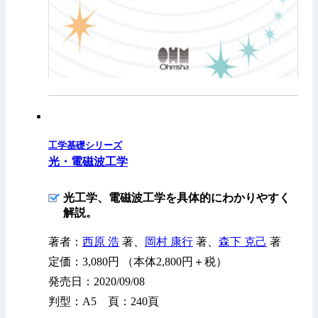
工学基礎シリーズ
光・電磁波工学
光工学、電磁波工学を具体的にわかりやすく
解説。
著者：
西原 浩
著、
岡村 康行
著、
森下 克己
著
定価：3,080円 （本体2,800円＋税）
発売日：2020/09/08
判型：A5 頁：240頁