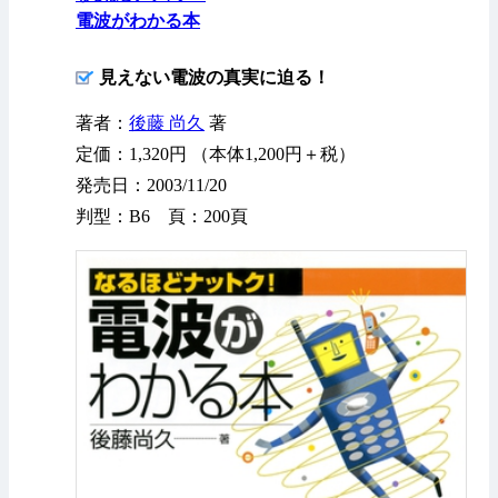
電波がわかる本
見えない電波の真実に迫る！
著者：
後藤 尚久
著
定価：1,320円 （本体1,200円＋税）
発売日：2003/11/20
判型：B6 頁：200頁