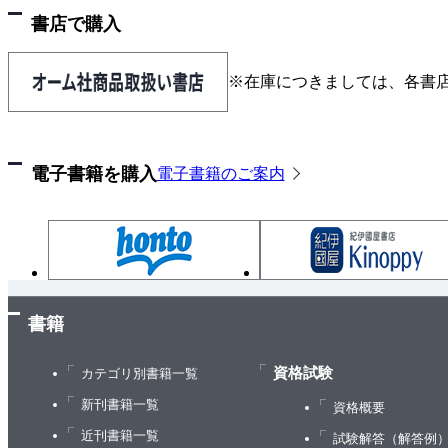
（2）ベルヌーイ
書店で購入
（3）二項
（4）ポワソン
※在庫につきましては、各書
（5）パターン
（6）離散
4-3●［乱数発生］の応用例
電子書籍を購入
電子書籍のご案内
第4章のまとめ
第5章 相関と回帰分析
5-1●対応のあるデータの関係を見る（1）
——共分散
5-2●対応のあるデータの関係を見る（2)
——相 関
書籍
5-3●対応のあるデータの関係を見る（3）
資格試験
カテゴリ別書籍一覧
——回帰分析
新刊書籍一覧
5-4●多くの要因の影響を見る（1）
資格概要
——重回帰分析
近刊書籍一覧
試験解答（解答例