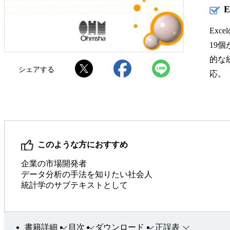
Ex
19
的な
シェアする
応。
このような方におすすめ
企業の市場開発者
データ分析の手法を知りたい社会人
統計学のサブテキストとして
書籍詳細
目次
ダウンロード
正誤表