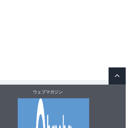
ペ
ー
ジ
ト
ウェブマガジン
ッ
プ
へ