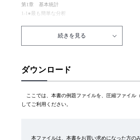
第1章 基本統計
1-1●最も簡単な分析
——順位と百分位数
1-2●データの状態を知る
続きを見る
——ヒストグラム
1-3●データの状態を数値で示す
——基本統計量
（1）平均
ダウンロード
（2）最小、最大、範囲
（3）中央値（メジアン）、最頻値（モード）
（4）標準偏差、分散
ここでは、本書の例題ファイルを、圧縮ファイル（lzh形式
（5）尖度、歪度
してご利用ください。
（6）標準誤差
（7）合計、標本数
1-4●標準正規分布と偏差値
第1章のまとめ
本ファイルは、本書をお買い求めになった方の