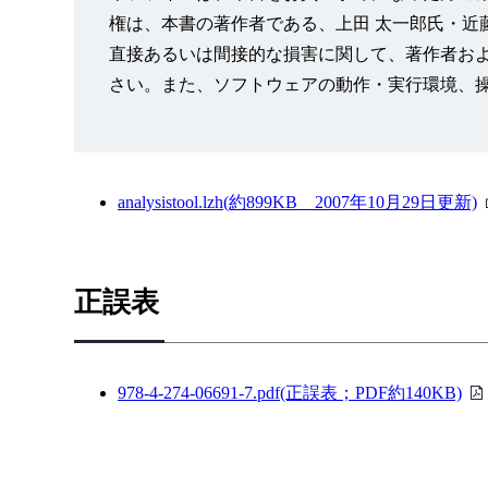
第2章 検 定
権は、本書の著作者である、上田 太一郎氏・近
2-1●平均の検定（1） z検定
直接あるいは間接的な損害に関して、著作者お
——z検定：2標本による平均の検定
さい。また、ソフトウェアの動作・実行環境、
2-2●分散の検定 F検定
——F検定：2標本を使った分散の検定
2-3●平均の検定（2） t検定①
——t検定：等分散を仮定した2標本による検定
analysistool.lzh(約899KB 2007年10月29日更新)
2-4●平均の検定（3） t検定②
——t検定：分散が等しくないと仮定した2標本によ
2-5●平均の検定（4） t検定③
正誤表
——t検定：一対の標本による平均の検定
第2章のまとめ
第3章 分散分析
978-4-274-06691-7.pdf(正誤表；PDF約140KB)
3-1●一元配置の分散分析
——分散分析：一元配置
3-2●二元配置の分散分析（1）