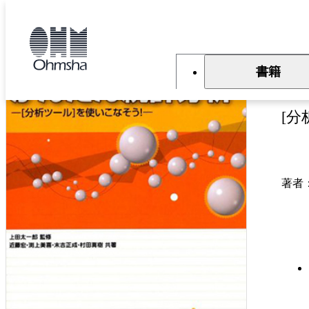
本
文
トップ
書籍
書籍詳細
に
移
動
書籍
E
[
著者