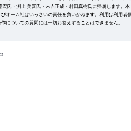
藤宏氏・渕上 美喜氏・末吉正成・村田真樹氏に帰属します。
よびオーム社はいっさいの責任を負いかねます。利用は利用者
操作についての質問には一切お答えすることはできません。
外
部
る検定
リ
ン
ク
PDF
フ
ァ
イ