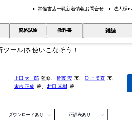
常備書店一覧
新着情報
お問合せ
法人様
雑誌
資格試験
教科書
xcelでかんたん統計分析
分析ツール]を使いこなそう！
上田 太一郎
監修、
近藤 宏
著、
渕上 美喜
著、
末吉 正成
著、
村田 真樹
著
ダウンロードあり
正誤表あり