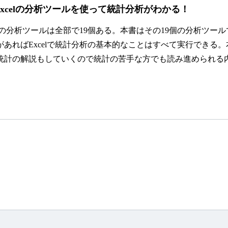
Excelの分析ツールを使って統計分析がわかる！
celの分析ツールは全部で19個ある。本書はその19個の分析ツ
個があればExcelで統計分析の基本的なことはすべて実行でき
統計の解説もしていくので統計の苦手な方でも読み進められる内容に