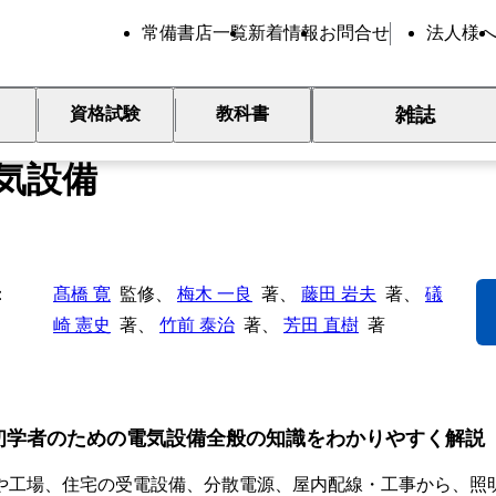
常備書店一覧
新着情報
お問合せ
法人様
雑誌
資格試験
教科書
ときでわかる
気設備
髙橋 寛
監修、
梅木 一良
著、
藤田 岩夫
著、
礒
崎 憲史
著、
竹前 泰治
著、
芳田 直樹
著
初学者のための電気設備全般の知識をわかりやすく解説
や工場、住宅の受電設備、分散電源、屋内配線・工事から、照