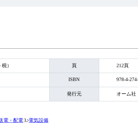
円＋税）
頁
212頁
ISBN
978-4-274
発行元
オーム社
送電・配電
電気設備