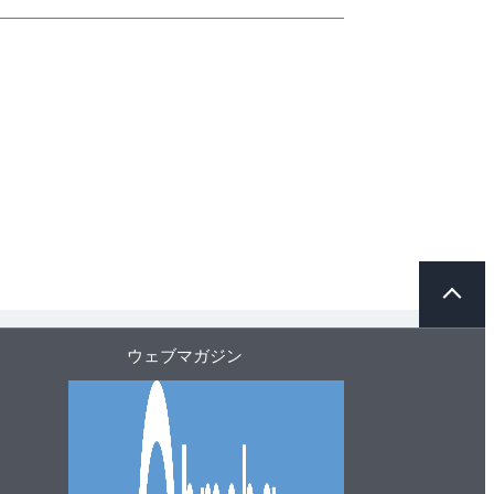
ペ
ー
ジ
ト
ウェブマガジン
ッ
プ
へ