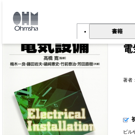
本
文
トップ
書籍
書籍詳細
に
移
動
書籍
絵
電
著者
ビル