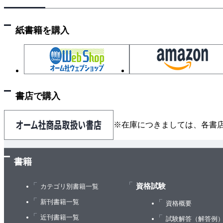
2．情報通信配線材料と機器
3．情報通信配線工事
紙書籍を購入
8章 防災・避雷設備
1．防災設備の法規
2．防災設備のいろいろ
3．避雷設備
9章 電気安全
書店で購入
1．電気の災害
2．感電等について
※在庫につきましては、各書
3．感電の防止策
4．電気設備の安全点検
5．雷現象と安全対策
書籍
付録
資格試験
1．電気設備に関わる資格
カテゴリ別書籍一覧
2．構内電気設備の配線用図記号
新刊書籍一覧
資格概要
近刊書籍一覧
試験解答（解答例