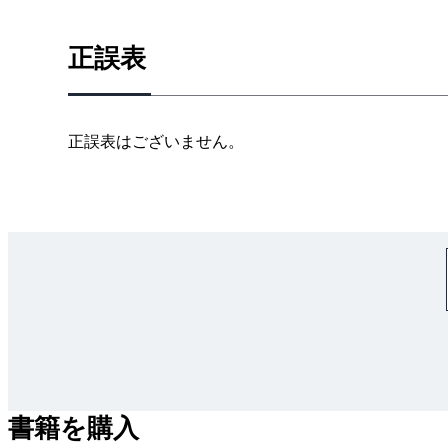
1．高圧受電設備とは
2．高圧受電設備機器
正誤表
3．非常用電源
5章 分散電源と省エネルギー
1．分散電源と省エネルギー
正誤表はございません。
2．太陽光発電
3．風力発電
4．燃料電池
5．コジェネレーション
5．空調設備、冷暖房設備
6章 照明設備
1．照明の基礎
2．照明機器
3．照明設計
7章 情報通信設備
書籍を購入
1．情報通信設備の種類