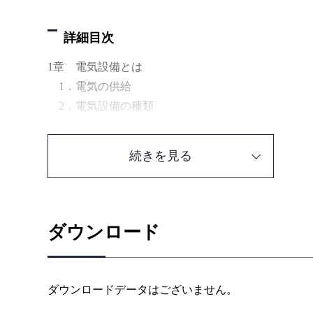
詳細目次
1章 電気設備とは
1．電気の供給
2．電気設備の種類
3．法規
2章 屋内配線
続きを見る
1．屋内配線図の構成
2．屋内配線図の読み方
3．配線材料・器具の知識
3章 電気工事
ダウンロード
1．基本的な工事と施工
2．工事用工具の知識
3．接地工事
ダウンロードデータはございません。
4章 高圧受電設備と非常電源