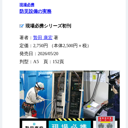
現場必携
防災設備の実務
現場必携シリーズ初刊
著者：
贄田 康宏
著
定価：2,750円 （本体2,500円＋税）
発売日：2026/05/20
判型：A5 頁：152頁