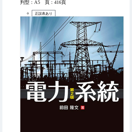
判型：A5 頁：416頁
正誤表あり