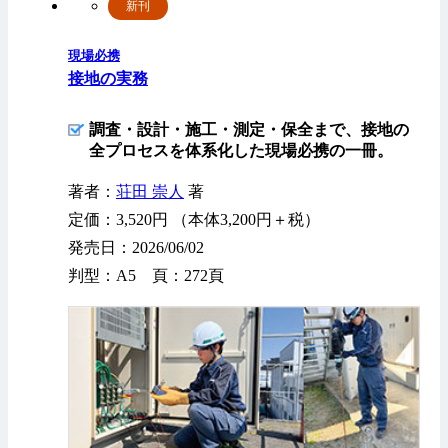
新刊
現場必携
接地の実務
調査・設計・施工・測定・保全まで、接地の
全プロセスを体系化した現場必携の一冊。
著者：
荘田 崇人
著
定価：3,520円 （本体3,200円＋税）
発売日：2026/06/02
判型：A5 頁：272頁