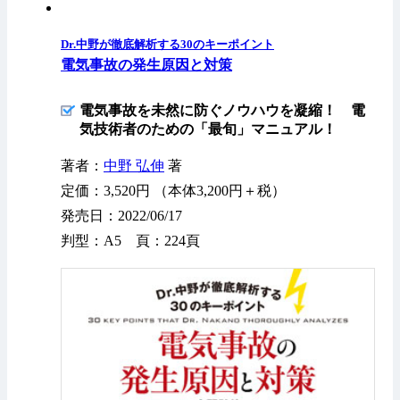
Dr.中野が徹底解析する30のキーポイント
電気事故の発生原因と対策
電気事故を未然に防ぐノウハウを凝縮！ 電
気技術者のための「最旬」マニュアル！
著者：
中野 弘伸
著
定価：3,520円 （本体3,200円＋税）
発売日：2022/06/17
判型：A5 頁：224頁