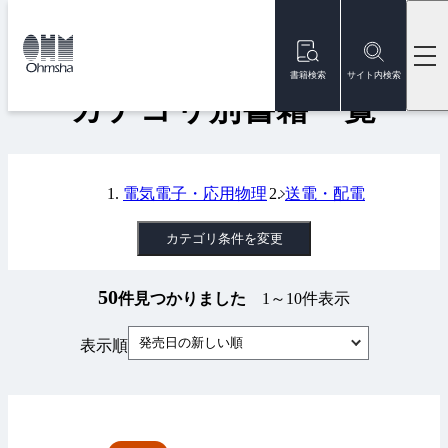
本
文
トップ
書籍
カテゴリ別書籍一覧
に
移
書籍検索
サイト内検索
動
カテゴリ別書籍一覧
電気電子・応用物理
送電・配電
カテゴリ条件を変更
50
件見つかりました
1～10件表示
発売日の新しい順
表示順