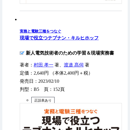
実務と電験三種をつなぐ
現場で役立つテブナン・キルヒホッフ
新人電気技術者のための学習＆現場実務書
著者：
村田 孝一
著、
渡邉 髙伺
著
定価：2,640円 （本体2,400円＋税）
発売日：2023/02/10
判型：B5 頁：152頁
正誤表あり