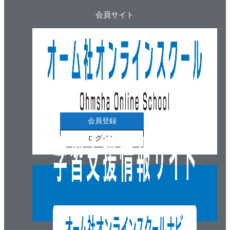
工 レーザ加工）
会員サイト
演習問題
6章 測定と検査
6・1 測定と検査について（測定とは 検査とは
寸法公差について）
6・2 長さの測定（長さ測定器 ゲージ類 測長
機）
6・3 角度の測定（角度の単位 角度の測定器具）
6・4 はめあい方式（はめあい方式について はめ
会員登録
あいの種類 穴基準式と軸基準式 はめあいの種類と
ログイン
等級 はめあいの記入）
6・5 表面性状の測定（表面性状について 表面性
状の種類と測定 表面性状の図示方法）
演習問題
7章 水力および流体機械
7・1 概要