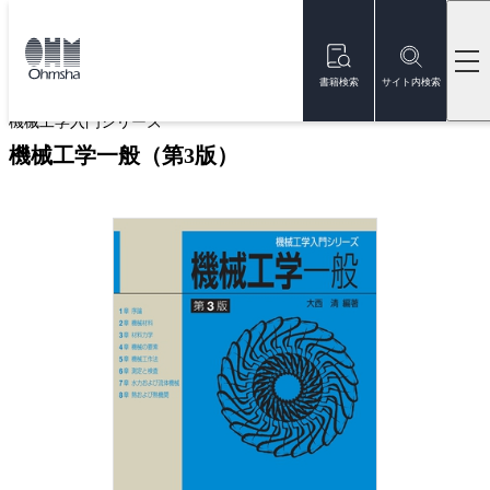
本
文
トップ
書籍
書籍詳細
に
移
書籍検索
サイト内検索
動
機械工学入門シリーズ
機械工学一般（第3版）