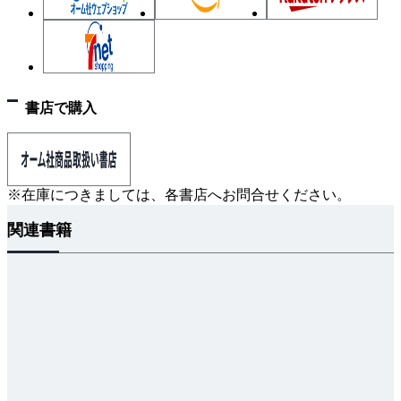
グプラスチック プラスチック複合材料 ファインセ
ラミックス）
演習問題
3章 材料力学
書店で購入
3・1 応力とひずみ（外力と応力 ひずみ 応力-ひ
ずみ線図 弾性と弾性限度 弾性係数）
3・2 はり（はりの曲げ はりの種類 はりのつり
あい）
※在庫につきましては、各書店へお問合せください。
3・3 軸のねじれ
関連書籍
3・4 内庄を受ける薄肉円筒
3・5 長柱（オイラーの公式 ランキンの公式）
3・6 荷重，許容応力，安全率および経験式
演習問題
4章 機械の要素
4・1 機械製図（投影法 第三角法と第一角法 線
の種類と用法 図形の表し方 断面の表示法 寸法の