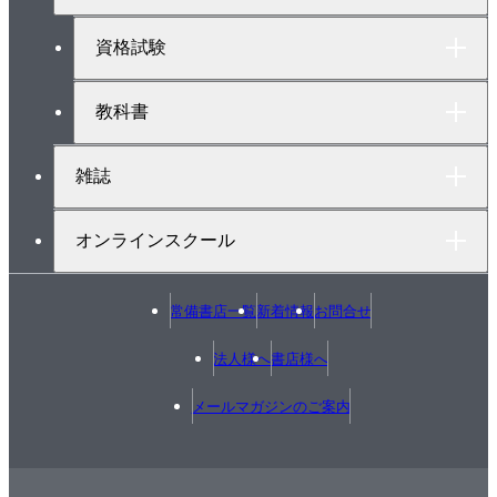
5・1 鋳造（木型 鋳型 溶解炉 鋳型各部の名
プ
へ
称 鋳込み作業 鋳物の仕上げ 特殊鋳造）
資格試験
5・2 鍛造（加熱炉と燃料 鍛造用工具 鍛造機
械 鍛造加工）
教科書
5・3 プレス（プレス機械 プレス作業）
5・4 圧延・線引き・押出し・製管および転造
雑誌
5・5 金型（金型とは 金型の種類）
5・6 溶接（電気溶接 ガス溶接 摩擦溶接 ろう
オンラインスクール
付け）
5・7 工作機械（旋盤 ボール盤 フライス盤 形
常備書店一覧
新着情報
お問合せ
削り盤，平削り盤および立削り盤 中ぐり盤 歯切り
盤 ブローチ盤 研削盤 ラップ盤，研上げ盤および
法人様へ
書店様へ
超仕上げ盤）
メールマガジンのご案内
5・8 NC工作機械（NCとは 数値制御 数値制御
系 NCプログラム 指令テープ）
5・9 特殊加工法（放電加工 ワイヤカツト放電加