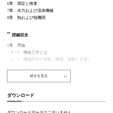
6章 測定と検査
7章 水力および流体機械
8章 熱および熱機関
詳細目次
1章 序論
1・1 機械工学とは
1・2 機械部分の運動（機構 運動と伝達）
1・3 国際単位系SIについて（単位系とは SIの構
成）
続きを見る
1・4 日本工業規格について
1・5 国際規格について
演習問題
ダウンロード
2章 機械材料
2・1 機械材料について
ダウンロードデータはございません。