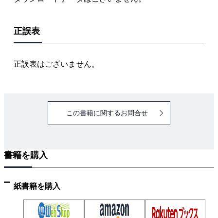
2・2 金属の組成（金属の原子配列 金属の組成状
態）
正誤表
2・3 炭素鋼（炭素鋼の種類 炭素鋼の平衡状態
図 鋼の機械的性質 鋼の焼入れ，焼もどし 鋼の表
面硬化 構造用炭素鋼 炭素工具鋼）
正誤表はございません。
2・4 特殊鋼（構造用特殊鋼 特殊目的用特殊鋼）
2・5 鋳鉄（ねずみ鋳鉄 可鍛鋳鉄 球状黒鉛鋳
鉄）
この書籍に関するお問合せ
2・6 鋳鋼および鍛鋼（炭素鋼鋳鋼品 構造用合金
鋼鋳鋼品 炭素鋼鍛鋼品）
2・7 非鉄金属（銅および銅合金 アルミニウムと
書籍を購入
アルミニウム合金 ニッケル合金 マグネシウム合
金 その他の合金）
2・8 材料試験法（引張り試験 硬さ試験 衝撃試
紙書籍を購入
験 その他の材料試験）
2・9 非金属材料（プラスチック エンジニアリン