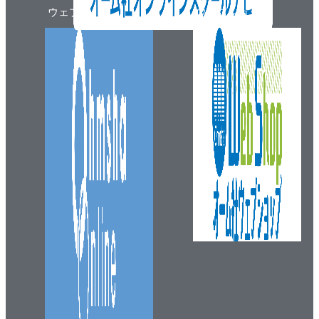
7・2 水車（ペルトン水車 フランシス水車 プロ
ウェブマガジン
ウェブショップ
ペラ水車とカプラン水車）
7・3 ポンプ（うず巻きポンプ プロペラポンプ
往復ポンプ 歯車ポンプ）
演習問題
8章 熱および熱機関
8・1 概要（熱と仕事 熱機関のサイクル）
8・2 ボイラ
8・3 蒸気原動機（蒸気機関 蒸気タービン）
8・4 内燃機関（概要 ガソリン機関 ディーゼル
機関 ガスタービン）
8・5 ジェットエンジン
8・6 ロケット
演習問題