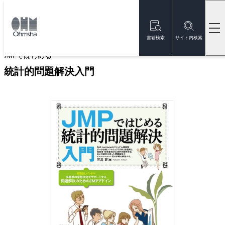
本
文
トップ
書籍
書籍詳細
に
移
書籍検索
サイト内検索
動
JMPではじめる
統計的問題解決入門