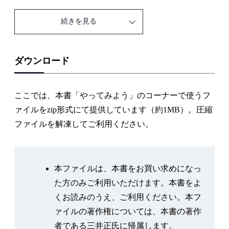
1.3 使ってみる
1.4 用語について
続きを見る
第2講 JMP で分析する—データから発見する
2.1 データの下ごしらえをする
ダウンロード
2.2 データを吟味する
2.3 データを概観する
ここでは、本書「やってみよう」のコーナーで使うフ
2.4 データを探る
ァイルをzip形式にて提供しています（約1MB）。圧縮
2.5 データの規則を発見する
ファイルを解凍してご利用ください。
2.6 データを見せる
第3講 JMP で問題解決する—統計的問題解決とは？
本ファイルは、本書をお買い求めになっ
3.1 統計的問題解決の背景
た方のみご利用いただけます。本書をよ
3.2 実験計画を立てる
くお読みのうえ、ご利用ください。本フ
3.3 モデリングする
ァイルの著作権については、本書の著作
3.4 最適化する
者である三井正氏に帰属します。