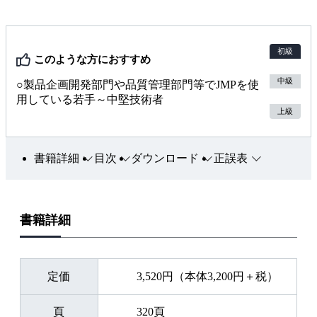
部
リ
ン
初級
このような方におすすめ
ク
中級
○製品企画開発部門や品質管理部門等でJMPを使
用している若手～中堅技術者
上級
書籍詳細
目次
ダウンロード
正誤表
書籍詳細
定価
3,520円（本体3,200円＋税）
頁
320頁