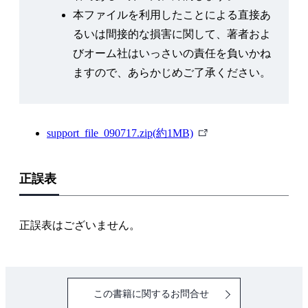
本ファイルを利用したことによる直接あ
第4講 JMP で実戦に挑む—統計的問題解決の実際
るいは間接的な損害に関して、著者およ
4.1 統計的問題解決の手引き
びオーム社はいっさいの責任を負いかね
4.2 演習 化合物合成工程の最適化
ますので、あらかじめご了承ください。
第5講 JMP でイノベーションを目指す—KKD からサイ
エンスへ
外
support_file_090717.zip(約1MB)
5.1 意思決定する
部
5.2 壁を越える
リ
正誤表
ン
おわりに—統計的問題解決の普及を目指して
ク
参考文献
正誤表はございません。
索 引
この書籍に関するお問合せ