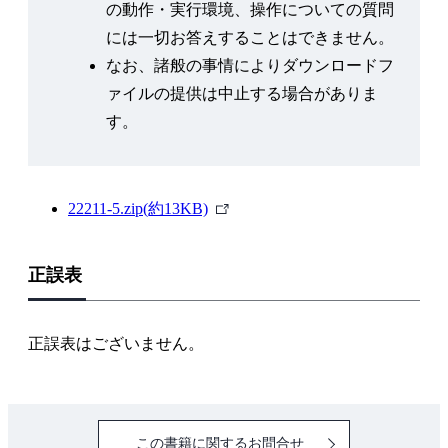
の動作・実行環境、操作についての質問
2-5-6 予選
には一切お答えすることはできません。
2-5-7 認定大会
なお、諸般の事情によりダウンロードフ
2-6 ROBO-ONEの技
ァイルの提供は中止する場合がありま
2-6-1 すくい上げ
す。
2-6-2 ひねりたおし
2-6-3 すくい投げ（大技）
2-6-4 前転キック（大技）
外
22211-5.zip(約13KB)
2-7 ROBO-剣と競技規則
部
2-7-1 ROBO-剣とは
リ
2-7-2 競技規則
正誤表
ン
2-8 ROBO-ONE/ROBO-剣の今後
ク
正誤表はございません。
3章 ロボットの駆動部分：サーボについて
3-1 サーボとその変遷
3-2 サーボとは
3-2-1 サーボの概要
この書籍に関するお問合せ