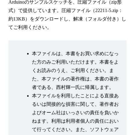
Arduinoのサンプルスケッチを、圧縮ファイル（zip形
式）で提供しています。圧縮ファイル（22211-5.zip：
2章 ROBO-ONEについて
約13KB）をダウンロードし、解凍（フォルダ付き）し
2-1 ROBO-ONEとは
てご利用ください。
2-2 ROBO-ONEの進化の歴史
2-3 ROBO-ONEの見どころ
2-3-1 大技の瞬間を見逃すな！
本ファイルは、本書をお買い求めになっ
2-3-2 出場できるロボットは？
た方のみご利用いただけます。本書をよ
2-4 ROBO-ONEの競技内容について
くお読みのうえ、ご利用ください。ま
2-4-1 3つの競技カテゴリー
た、本ファイルの著作権は、本書の著作
2-4-2 大会を生で見たい！
者である、西村輝一氏に帰属します。
2-5 ROBO-ONE競技規則
本ファイルを利用したことによる直接あ
2-5-1 試合形式
るいは間接的な損害に関して、著作者お
2-5-2 ダウンの規定
よびオーム社はいっさいの責任を負いか
2-5-3 タイムの取得
ねます。利用は利用者個人の責任におい
2-5-4 ロボットの操縦方法
て行ってください。また、ソフトウェア
2-5-5 禁止事項