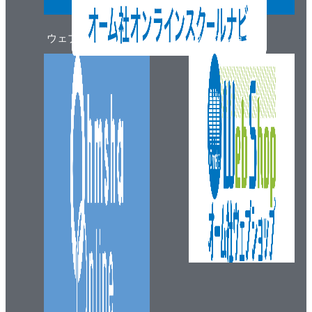
5-4 最新競技規則対応
5-4-1 竹ひごを使った竹刀の製作
ウェブマガジン
ウェブショップ
5-4-2 吸盤により固定するスタンドの製作
5-4-3 ロボットとの接続を通信ケーブルのみにする
方法
5-4-4 第6回優勝ロボット
6章 いろいろな姿勢センサ
6-1 姿勢センサについて
6-2 LSM9DS1 9軸慣性計測ユニット
6-3 MPU-6050搭載6軸センサモジュール
6-4 MPU-9250搭載9軸センサモジュール
6-5 BNO-055センサモジュール
6-6 CMPS11
6-7 姿勢センサのまとめ