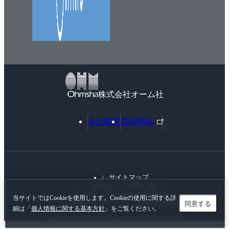
7章 二足歩行ロボットを作ろう
7-1 ロボットの歩行を理解する
7-2 ロボットの歩行プログラム
7-3 歩行時の外乱補正制御
7-4 まとめ
株式会社オーム社
8章 色々なハードウェアを作るコツ：クロムキッドの
作り方
外
会社概要
採用情報
8-1 クロムキッド・ガルー
部
8-1-1 最初のロボット購入
リ
ン
8-1-2 最初のロボット大会参加
ク
8-1-3 機体の改良を色々試行錯誤して大会に参加
サイトマップ
8-1-4 小型の機体で大会に参加
Webサイトご利用に際して
個人情報に関する基本方針
8-1-5クロムキッドとガルーの製作方法
当サイトではCookieを使用します。Cookieの使用に関する詳
同意する
カスタマーハラスメントに対する基本方針
細は「
個人情報に関する基本方針
」をご覧ください。
8-2 それぞれの大会に応じたロボットの作り方
Copyright © 1996-
2026 Ohmsha, Ltd. All Rights Reserved.
8-2-1 ROBO-ONE