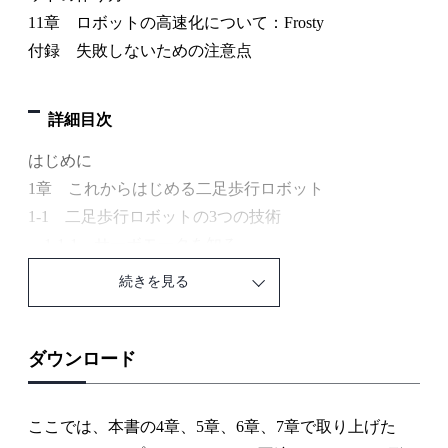
11章 ロボットの高速化について：Frosty
付録 失敗しないための注意点
詳細目次
はじめに
1章 これからはじめる二足歩行ロボット
1-1 二足歩行ロボットの3つの技術
1-1-1 サーボモータを知る
1-1-2 運動学を理解する
続きを見る
1-1-3 ロボットの脚構造
1-1-4 ロボットの姿勢を知る
1-2 二足歩行ロボットの開発環境の概要
ダウンロード
1-2-1 コントロールボード Arduino
1-2-2 パソコン
ここでは、本書の4章、5章、6章、7章で取り上げた
1-3 本書で目指す二足歩行ロボット