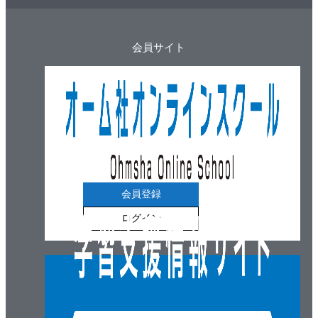
4-7-1 Arduinoで何ができるのか
4-7-2 何をするのか
会員サイト
4-7-3 Arduinoとサーボの接続方法
4-7-4 サーボを動かしてみる
4-7-5 サーボの角度データを取得してみる
4-7-6 他にはどんなことができるのか
4-8 DynamixelをArduinoで制御する
4-8-1 DXSHIELD
4-8-2 DXSHIELDのArduino用ライブラリ
会員登録
5章 ロボットアームを作ろう
ログイン
5-1 ロボットの構造
5-1-1 サーボ
5-1-2 Arduino Unoボードとサーボ接続
5-2 ROBO-剣用スケッチ
5-3 ROBO-剣の遠隔操作部門に参加しよう