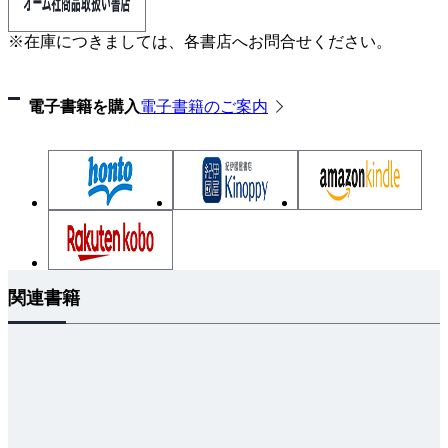
3-3-9 使用方法：コントロールボード RCB-4
※在庫につきましては、各書店へお問合せください。
3-3-10 使用方法：PC
3-3-11 使用方法：マイコンボード
3-3-12 まとめ
電子書籍を購入
電子書籍のご案内
3-4 双葉電子工業のサーボ
3-4-1 サーボの概要
3-4-2 パソコンでサーボを動かす
3-4-3 特徴的な機能
3-5 Dynamixelとは
3-5-1 ラインナップ
関連書籍
3-5-2 Dynamixelがサポートするインタフェースとコ
ネクタ
3-5-3 通信プロトコル
3-5-4 Dynamixelのコントロールテーブル
3-5-5 ホストコントローラ
3-5-6 PCからDynamixelを制御する（Python編）