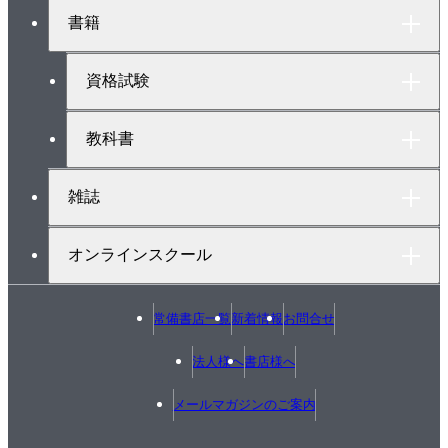
ト
4-5-3 ToF距離センサと2軸PWMサーボを制御する
書籍
ッ
スケッチ
プ
へ
4-5-4 16軸のPWMサーボをコントロールできるボー
資格試験
ドを使う
4-6 ArduinoでKRSサーボを使用する方法
教科書
4-6-1 必要な製品
4-6-2 ハードウェアシリアルとソフトウェアシリア
雑誌
ル
4-6-3 準備
オンラインスクール
4-6-4 ライブラリの概要
4-6-5 サンプルプログラム
常備書店一覧
新着情報
お問合せ
4-6-6 ICSのコマンドにつきまして
4-6-7 setPos()関数の処理
法人様へ
書店様へ
4-6-8 プログラムの実行
メールマガジンのご案内
4-7 Arduinoで双葉電子工業のサーボを動かす（制御
／情報取得）