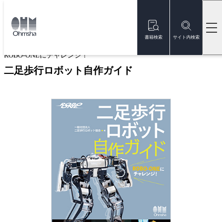
本
文
トップ
書籍
書籍詳細
に
移
書籍検索
サイト内検索
動
ROBO-ONEにチャレンジ！
二足歩行ロボット自作ガイド