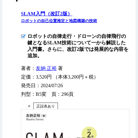
SLAM入門（改訂2版）
ロボットの自己位置推定と地図構築の技術
ロボットの自律走行・ドローンの自律飛行の
鍵となるSLAM技術について一から解説した
入門書。さらに、改訂2版では発展的な内容を
追加。
著者：
友納 正裕
著
定価：3,520円 （本体3,200円＋税）
発売日：2024/07/26
判型：B5変 頁：296頁
正誤表あり