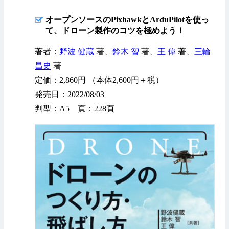
オープンソースのPixhawkとArduPilotを使っ
て、ドローン製作のコツを極めよう！
著者：
野波 健蔵
著、
鈴木 智
著、
王 偉
著、
三輪
昌史
著
定価：2,860円 （本体2,600円＋税）
発売日：2022/08/03
判型：A5 頁：228頁