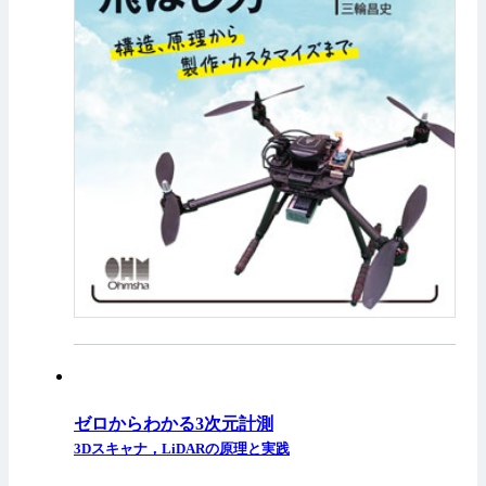
ゼロからわかる3次元計測
3Dスキャナ，LiDARの原理と実践