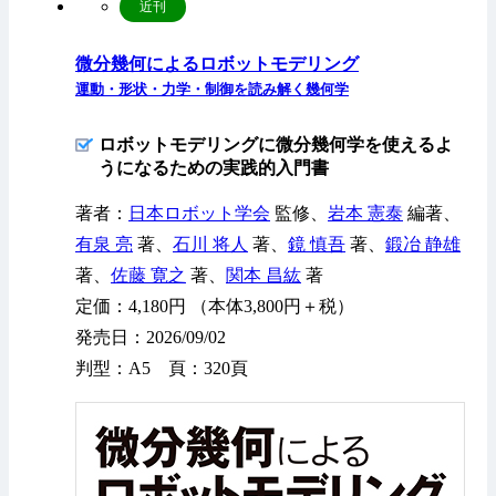
近刊
微分幾何によるロボットモデリング
運動・形状・力学・制御を読み解く幾何学
ロボットモデリングに微分幾何学を使えるよ
うになるための実践的入門書
著者：
日本ロボット学会
監修、
岩本 憲泰
編著、
有泉 亮
著、
石川 将人
著、
鏡 慎吾
著、
鍛冶 静雄
著、
佐藤 寛之
著、
関本 昌紘
著
定価：4,180円 （本体3,800円＋税）
発売日：2026/09/02
判型：A5 頁：320頁