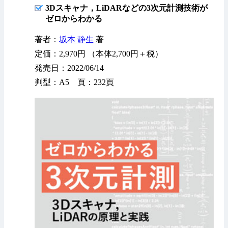
3Dスキャナ，LiDARなどの3次元計測技術が
ゼロからわかる
著者：
坂本 静生
著
定価：2,970円 （本体2,700円＋税）
発売日：2022/06/14
判型：A5 頁：232頁