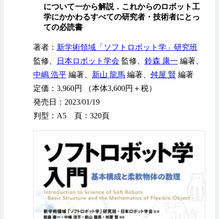
について一から解説．これからのロボット工
学にかかわるすべての研究者・技術者にとっ
ての必読書
著者：
新学術領域「ソフトロボット学」研究班
監修、
日本ロボット学会
監修、
鈴森 康一
編著、
中嶋 浩平
編著、
新山 龍馬
編著、
舛屋 賢
編著
定価：3,960円 （本体3,600円＋税）
発売日：2023/01/19
判型：A5 頁：320頁