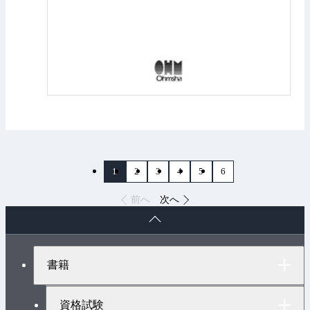
1
2
3
4
5
6
前へ
次へ
ペ
ー
ジ
ト
書籍
ッ
プ
へ
資格試験