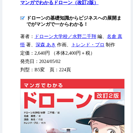
マンガでわかるドローン（改訂2版）
ドローンの基礎知識からビジネスへの展開ま
でがマンガで一からわかる！
著者：
ドローン大学校／水野二千翔
編、
名倉 真
悟
著、
深森 あき
作画、
トレンド・プロ
制作
定価：2,640円 （本体2,400円＋税）
発売日：2024/05/02
判型：B5変 頁：224頁