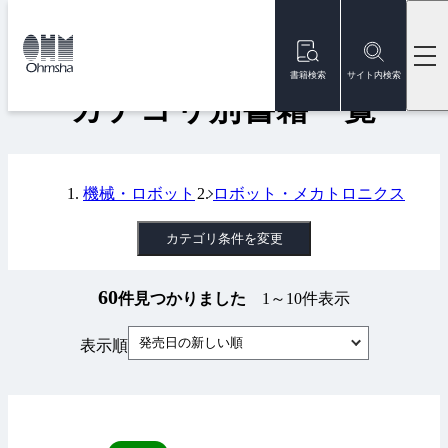
本
文
トップ
書籍
カテゴリ別書籍一覧
に
移
書籍検索
サイト内検索
動
カテゴリ別書籍一覧
機械・ロボット
ロボット・メカトロニクス
カテゴリ条件を変更
60
件見つかりました
1～10件表示
発売日の新しい順
表示順