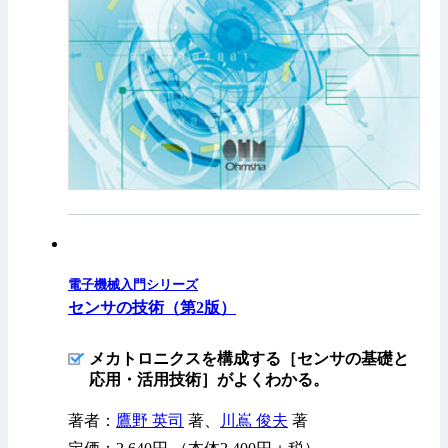
電子機械入門シリーズ
センサの技術（第2版）
メカトロニクスを構成する［センサの基礎と
応用・活用技術］がよくわかる。
著者：
鷹野 英司
著、
川嶌 俊夫
著