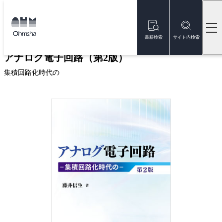
本
文
トップ
書籍
書籍詳細
に
移
書籍検索
サイト内検索
動
アナログ電子回路（第2版）
集積回路化時代の