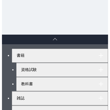
ペ
ー
ジ
ト
書籍
ッ
プ
へ
資格試験
教科書
雑誌