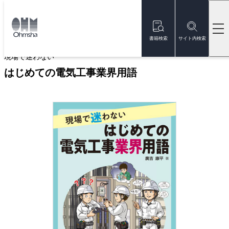
本
文
トップ
書籍
書籍詳細
に
移
書籍検索
サイト内検索
動
現場で迷わない
はじめての電気工事業界用語