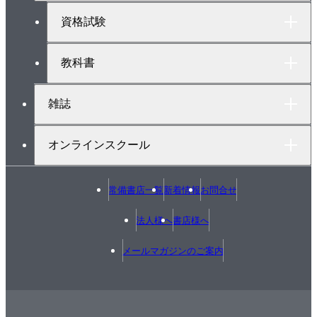
プ
・様々な区画。貫通したらしっかり処理を
へ
資格試験
３ 天井内配線工事
3.1 一発目を引っ張ろう
教科書
3.2 ケーブルを転がそう
3.3 渡り配線をしよう
雑誌
3.4 しっかりジョイント
４ ボード開口工事 きれいに開けよう
オンラインスクール
情報コラム：スイッチ結線、片切・３路・４路
■ 露出工事
常備書店一覧
新着情報
お問合せ
１ ケーブルラック工事
1.1 ラック敷設の段取り
法人様へ
書店様へ
1.2 ラックを吊る
メールマガジンのご案内
1.3 様々な部材
1.4 アンカーを打とう
情報コラム：建設業は「取り合い」が大事
２ レースウェイ工事 光が遮られないように