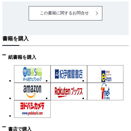
1.2 しっかり結束
この書籍に関するお問合せ
1.3 合番で確認
２ 壁打ち込み配管
2.1 取り付け場所をしっかり確認
書籍を購入
2.2 色々な塗代
情報コラム：アウトレットボックス
３ 梁スリーブ工事
紙書籍を購入
3.1 寄りとレベルをしっかり見て
3.2 通り芯と返り墨
3.3 シビアに墨を出そう
４ 床スリーブ工事 貫通枠って何？
５ インサート取り付け 在来用とデッキ用
■ 土工事
１ 接地工事
1.1 色々な種類、棒と板
1.2 工具を使って打ち込もう
書店で購入