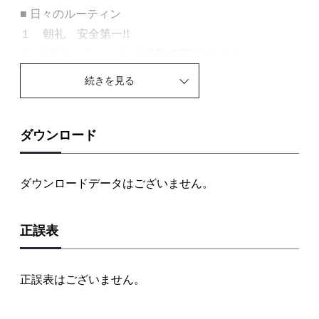
■ 日々のルーティン
１ 朝礼 安全第一!!
２ KYミーティング “危険の芽”をつもう
３ １日のサイクル 体調に注意して作業しよう
続きを見る
４ 作業終了 片づけは大事
■ 安全装備
１ 安全帯 命をつなぐ命綱
ダウンロード
２ 検電器 まず検電
３ 様々な保護具 しっかりガードしよう
ダウンロードデータはございません。
情報コラム：安全衛生教育
正誤表
工事 編
■ 躯体工事
正誤表はございません。
１ スラブ配管
1.1 きれいに流そう