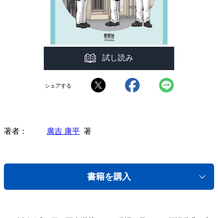
試し読み
シェアする
著者
廣吉 康平
著
書籍を購入