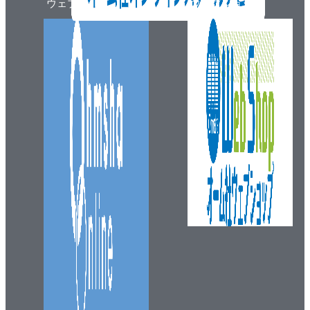
ウェブマガジン
ウェブショップ
情報コラム：電気工事用語の東西
試験・測定 編
■ 試験
１ 絶縁抵抗試験
1.1 メガーは電気試験の基本
1.2 大事な増し締め
1.3 １回路ずつ丁寧に
２ 接地抵抗試験 ちゃんと落ちているか？
３ 回路試験
3.1 ２人1組で確認しよう
3.2 電源種別を間違えないように
3.3 怪しい回路は投入禁止
■ 確認・測定
１ 相回転確認