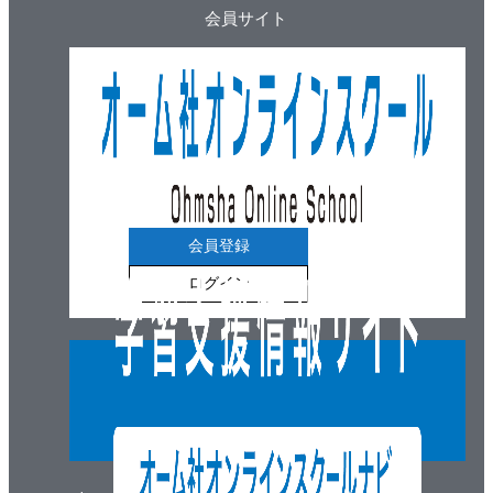
会員サイト
３ 露出配管工事
3.1 バックヤードの主役 金属管
3.2 プリカチューブで曲げよう
3.3 アースを落とそう
４ 盤据え付け工事
4.1 盤って何？
4.2 水平に立てよう
５ 幹線工事 電気室から盤へ
会員登録
■ 電気結線工事
ログイン
１ 盤結線工事
1.1 まずはクセ取り
1.2 キレイにはさもう
２ 器具取付工事
2.1 ストリップゲージを確認しよう
2.2 極性を確認しよう
2.3 記号をよく見て