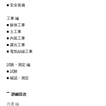
■ 安全装備
工事 編
■ 躯体工事
■ 土工事
■ 内装工事
■ 露出工事
■ 電気結線工事
試験・測定 編
■ 試験
■ 確認・測定
詳細目次
共通 編