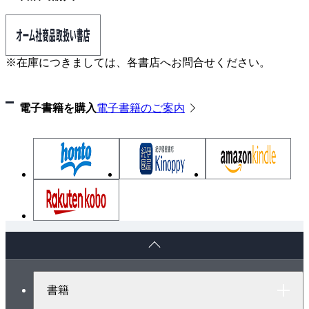
1.3 しっかりつないで
２ 引き込み工事
2.1 地中スリーブを取り付けよう
※在庫につきましては、各書店へお問合せください。
2.2 ハンドホールって何？
2.3 ハンドホールを据え付けよう
電子書籍を購入
電子書籍のご案内
2.4 配管を延ばそう
■ 内装工事
１ 墨出し
1.1 天井に墨を出そう
1.2 壁に墨を出そう
２ 壁建て込み工事
2.1 ボックスの取り付け
ペ
2.2 配管の支持
ー
2.3 強電と弱電
ジ
ト
情報コラム：
書籍
ッ
・打つ、揉む、締める・ビス、ネジ、ボルト