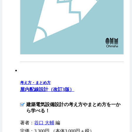
考え方・まとめ方
屋内配線設計（改訂3版）
建築電気設備設計の考え方やまとめ方を一か
ら学べる！
著者：
谷口 大輔
編
定価：3,300円 （本体3,000円＋税）