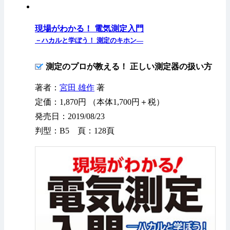
現場がわかる！ 電気測定入門
－ハカルと学ぼう！ 測定のキホン—
測定のプロが教える！ 正しい測定器の扱い方
著者：
宮田 雄作
著
定価：1,870円 （本体1,700円＋税）
発売日：2019/08/23
判型：B5 頁：128頁