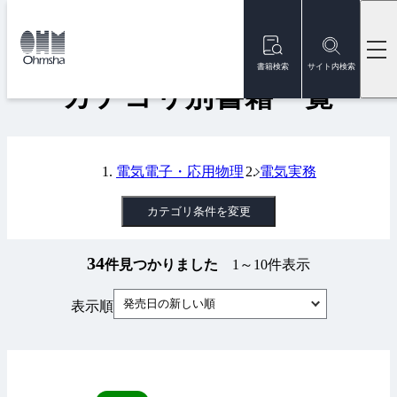
本
文
トップ
書籍
カテゴリ別書籍一覧
に
移
書籍検索
サイト内検索
動
カテゴリ別書籍一覧
電気電子・応用物理
電気実務
カテゴリ条件を変更
34
件見つかりました
1～10件表示
発売日の新しい順
表示順