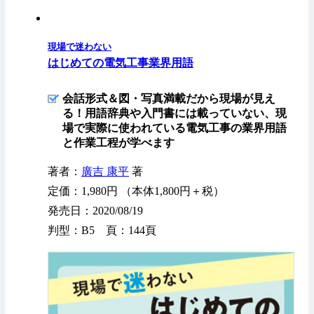
現場で迷わない
はじめての電気工事業界用語
会話形式＆図・写真満載だから現場が見え
る！用語辞典や入門書には載っていない、現
場で実際に使われている電気工事の業界用語
と作業工程が学べます
著者：
廣吉 康平
著
定価：1,980円 （本体1,800円＋税）
発売日：2020/08/19
判型：B5 頁：144頁