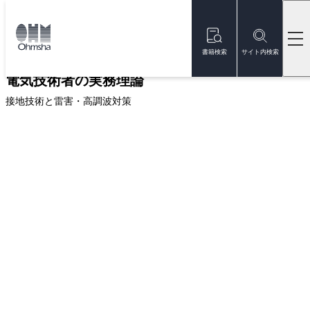
本
文
トップ
書籍
書籍詳細
に
移
書籍検索
サイト内検索
動
電気技術者の実務理論
接地技術と雷害・高調波対策