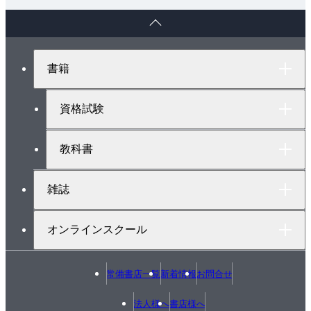
１３．２ ＬＲＣ直列回路
ペ
１３．３ 多段回路
ー
１３．４ 並列コンデンサの突入電流
ジ
ト
１３．５ 電線、ケーブルの短絡時許容電流［その
書籍
ッ
１］
プ
１３．６ 電線、ケーブルの短絡時許容電流［その
へ
資格試験
２］
１４．線路定数
教科書
１４．１ 抵抗
１４．２ 静電容量
雑誌
１４．３ インダクタンス
オンラインスクール
常備書店一覧
新着情報
お問合せ
法人様へ
書店様へ