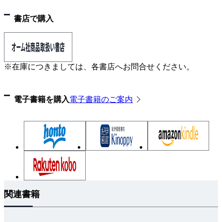
７．６ 低圧電源用ＳＰＤ
８．高圧ケーブル遮へい層の取り扱い
書店で購入
８．１ 片端接地方式
８．２ 両端接地方式
８．３ 片端接地・片端ループ方式
※在庫につきましては、各書店へお問合せください。
９．ケーブルの許容電流
９．１ 熱の伝達
電子書籍を購入
電子書籍のご案内
９．２ 常時許容電流
９．３ 短時間許容電流
９．４ 短絡時許容電流
９．５ 高圧引込ケーブルの選定
１０．接地抵抗の測定
１０．１ 接地抵抗測定の原理
１０．２ 接地抵抗測定時の留意事項
関連書籍
１０．３ 大規模接地極の接地抵抗測定
１１．接地抵抗の計算式