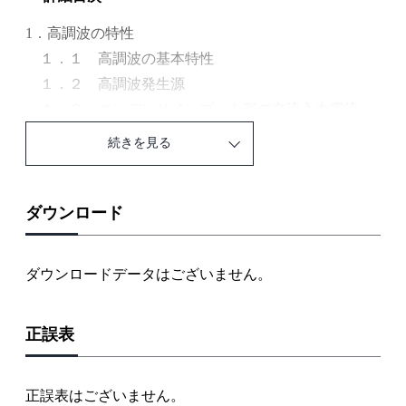
1．高調波の特性
１．１ 高調波の基本特性
１．２ 高調波発生源
１．３ コンデンサインプット形の交流入力電流
１．４ 第3高調波の特性
続きを見る
１．５ 高調波の拡大現象
２．コンデンサ設備の高調波対策
２．１ 高調波耐量と直列リアクトルの選定
ダウンロード
２．２ 高調波引き込み現象
３．整流回路と波形分析
ダウンロードデータはございません。
３．１ 整流回路の交流入力電流
３．２ 波形分析
正誤表
３．３ ひずみ波形の分析
４．雷現象と避雷器
４．１ 雷現象
正誤表はございません。