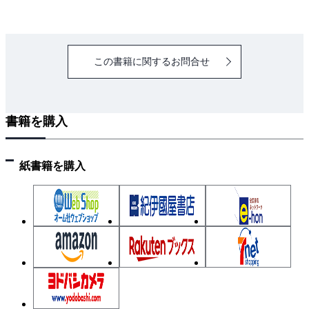
４．２ 回転球体法
４．３ 進行波の特性
４．４ 避雷器の特性
この書籍に関するお問合せ
５．配電線の雷害対策
５．１ 架空配電線に生じる雷サージ
５．２ 配電線の雷害対策
書籍を購入
６．高圧受電用PASの雷害対策
６．１ ＰＡＳの雷害様相
６．２ 避雷器内蔵PAS
紙書籍を購入
６．３ PASの運用
７．低圧回路の雷害対策
７．１ 雷サージの侵入と流出経路
７．２ 一般家屋の雷様相
７．３ 避雷設備のある建物の雷様相
７．４ 建物内部の雷害対策
７．５ サージ防護デバイス（ＳＰＤ）の種類