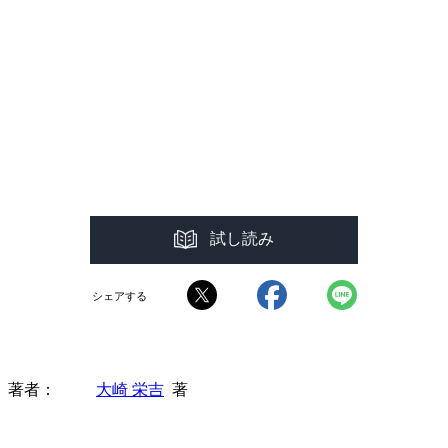
試し読み
シェアする
著者
大崎 栄吉
著