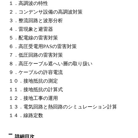
１．高調波の特性
２．コンデンサ設備の高調波対策
３．整流回路と波形分析
４．雷現象と避雷器
５．配電線の雷害対策
６．高圧受電用PASの雷害対策
７．低圧回路の雷害対策
８．高圧ケーブル遮へい層の取り扱い
９．ケーブルの許容電流
１０．接地抵抗の測定
１１．接地抵抗の計算式
１２．接地工事の運用
１３．電気回路と熱回路のシミュレーション計算
１４．線路定数
詳細目次