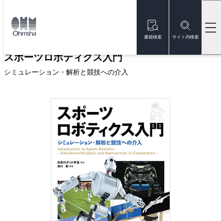
本
文
トップ
書籍
書籍詳細
に
移
書籍検索
サイト内検索
動
スポーツロボティクス入門
シミュレーション・解析と競技への介入