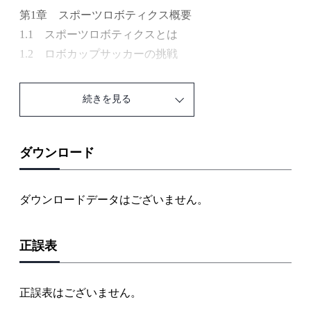
第1章 スポーツロボティクス概要
1.1 スポーツロボティクスとは
1.2 ロボカップサッカーの挑戦
第2章 身体運動のシミュレーションと解析
続きを見る
2.1 身体運動の数理
2.2 身体運動シミュレーション
2.3 実世界シミュレータとしてのロボット
ダウンロード
2.4 身体運動の解析と評価
ダウンロードデータはございません。
第3章 戦術の生成と解析
3.1 戦術の基礎知識
正誤表
3.2 シミュレーションにおける戦術的行動の生成
3.3 ロボットへの戦術の適用
3.4 人間における戦術のデータ解析
正誤表はございません。
3.5 シミュレーション・ロボット・人間解析の融合に