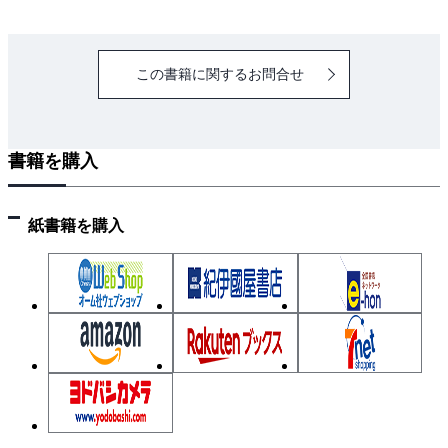
向けた展望
この書籍に関するお問合せ
第4章 対人競技ロボット
4.1 対人競技ロボットの技術構成
4.2 高速センサフィードバックによる動的変化への対
書籍を購入
応
4.3 ラリーの実現から対人インタラクションまで
紙書籍を購入
第5章 人間・スポーツの拡張
5.1 人間拡張とは
5.2 能力の拡張
5.3 運動介入と体験設計
5.4 超人スポーツ