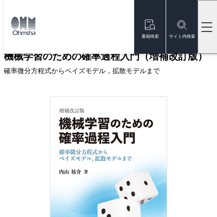
本
文
トップ
書籍
書籍詳細
に
移
書籍検索
サイト内検索
動
機械学習のための確率過程入門（増補改訂版）
確率微分方程式からベイズモデル，拡散モデルまで