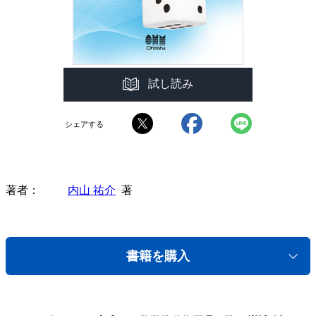
試し読み
シェアする
著者
内山 祐介
著
書籍を購入