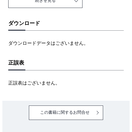
続きを見る
1.5 確率変数の和
1.6 確率変数の変換
1.7 累積分布関数と特性関数
ダウンロード
1.8 モーメントとキュムラント
1.9 多変量の確率変数
ダウンロードデータはございません。
第2章 確率積分と確率微分方程式
正誤表
2.1 ランダムな運動
2.2 確率過程
2.3 ブラウン運動とその性質
正誤表はございません。
2.4 ブラウン運動と確率積分
2.5 確率微分方程式
2.6 伊藤の公式
この書籍に関するお問合せ
2.7 確率微分方程式の具体例
2.8 確率微分方程式の数値解法