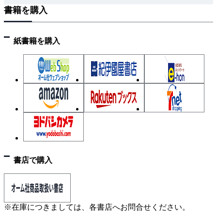
書籍を購入
第3章 マルコフ過程の性質
3.1 確率密度関数による表現
3.2 マルコフ過程
紙書籍を購入
3.3 フォッカー・プランク方程式の導出
3.4 フォッカー・プランク方程式の解法
3.5 第一通過時間
3.6 マスター方程式
3.7 ブラウン汎関数
3.8 最適制御
第4章 確率過程とベイズモデル
4.1 ベイズモデルの基礎
書店で購入
4.2 時系列と状態空間モデル
4.3 連続空間のベイズモデル
※在庫につきましては、各書店へお問合せください。
第5章 確率過程と機械学習