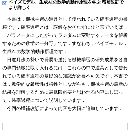
ベイズモデル、生成AIの数学的動作原理を学ぶ 増補改訂で
より詳しく
本書は，機械学習の道具として使われている確率過程の書
籍です．確率過程とは，誤解をおそれずにひと言でいえば
「パラメータにしたがってランダムに変動するデータを解析
するための数学の一分野」です．すなわち，ベイズモデル，
生成AIの数学的動作原理です．
日進月歩の勢いで発展を遂げる機械学習の研究成果を各自
の専門領域に取り入れるには，これらの中で道具として使わ
れている確率過程の基礎的な知識が必要不可欠です．本書で
は，数学的な厳密性は犠牲としながらも，機械学習の最新の
結果を理解するために最低限必要と思われる内容にしぼっ
て，確率過程について説明しています．
今回の増補改訂によって内容を大幅に追加しています．