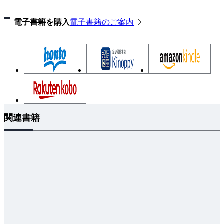
5.1 ガウス過程回帰
電子書籍を購入
電子書籍のご案内
5.2 スチューデントのt-過程回帰
5.3 ベイズ最適化
第6章 実問題への応用
6.1 環境ゆらぎの影響を受けるブラウン粒子の運動
6.2 オプションの価格付け問題
6.3 深層学習への応用
関連書籍
付録A 基礎事項の復習
A.1 微積分の復習
A.2 線形代数の復習
A.3 微分方程式の復習
付録B サンプルコード
B.1 確率微分方程式の数値解法のサンプルコード