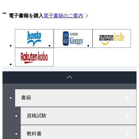
候補問題No.2 模擬試験
電子書籍を購入
電子書籍のご案内
候補問題No.3 模擬試験
候補問題No.4 模擬試験
候補問題No.5 模擬試験
候補問題No.6 模擬試験
候補問題No.7 模擬試験
候補問題No.8 模擬試験
候補問題No.9 模擬試験
ペ
候補問題No.10 模擬試験
ー
候補問題No.11 模擬試験
ジ
ト
候補問題No.12 模擬試験
書籍
ッ
候補問題No.13 模擬試験
プ
1 課題完成後の点検手順
へ
資格試験
2 展開接続図で読み解く候補問題の回路
3 技能試験でよくある質問
教科書
本書で使用した材料一式