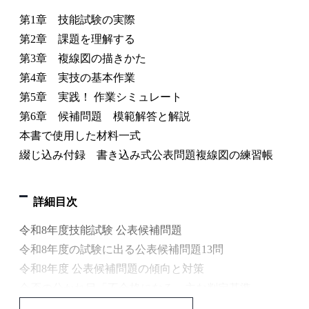
第1章 技能試験の実際
第2章 課題を理解する
第3章 複線図の描きかた
第4章 実技の基本作業
第5章 実践！ 作業シミュレート
第6章 候補問題 模範解答と解説
本書で使用した材料一式
綴じ込み付録 書き込み式公表問題複線図の練習帳
詳細目次
令和8年度技能試験 公表候補問題
令和8年度の試験に出る公表候補問題13問
令和8年度 公表候補問題の傾向と対策
合否の分かれ目「不合格になる」主な判定基準