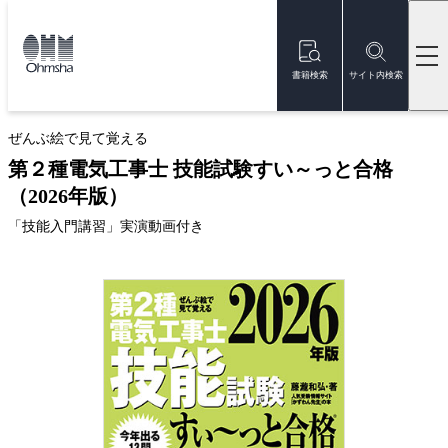
本
文
トップ
書籍
書籍詳細
に
移
書籍検索
サイト内検索
動
ベストセラー
ぜんぶ絵で見て覚える
第２種電気工事士 技能試験すい～っと合格
（2026年版）
「技能入門講習」実演動画付き