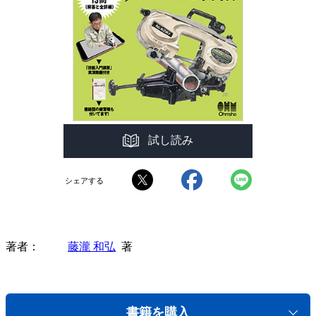
試し読み
シェアする
著者
藤瀧 和弘
著
書籍を購入