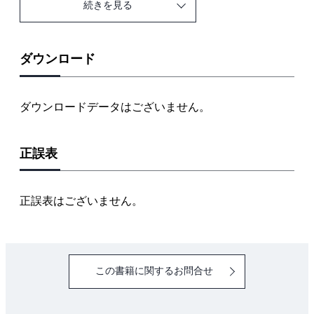
続きを見る
第1章 技能試験の実際
1 第二種電気工事士技能試験の概要
2 技能試験の準備と本番への心がまえ
ダウンロード
3 技能試験の実際の流れ
4 最新情報はホームページでチェック!
ダウンロードデータはございません。
5 指定工具とあると便利な工具
第2章 課題を理解する
正誤表
1 公表候補問題の基本解釈
2 図記号から施工ポイントを理解する
3 試験で指示される主な「施工条件」を理解する
正誤表はございません。
第3章 複線図の描きかた
1 複線図を正しく描けるようにしておこう
第4章 実技の基本作業
この書籍に関するお問合せ
1 課題寸法の理解とケーブル長さの測りかた
2 電線の絶縁被覆とケーブル外装のはぎ取り
3 露出形器具への結線（輪作り）