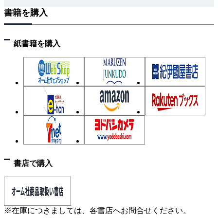
書籍を購入
4 露出形器具への結線
5 連用器具への結線 スイッチ、コンセント、3路
（4路）スイッチ
紙書籍を購入
6 連用器具同士の結線（わたり線）
7 アウトレットボックスと電線管の接続
8 ジョイントボックス内の電線相互接続
9 【参考手順】電工ナイフを使う被覆のはぎ取りか
た
★ミスしても諦めずに完成させることが最優先★
第5章 実践！ 作業シミュレート
1 候補問題No.12の想定問題
2 候補問題No.12の完成イメージと施工の注意点
書店で購入
3 候補問題No.12で手順を詳しくシミュレート
4 技能作業の実践
第6章 候補問題 模範解答と解説
※在庫につきましては、各書店へお問合せください。
候補問題No.1 模擬試験