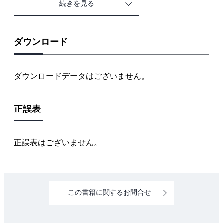
続きを見る
第1章 技能試験の実際
1 第二種電気工事士技能試験の概要
2 技能試験の準備と本番への心がまえ
ダウンロード
3 技能試験の実際の流れ
4 最新情報はホームページでチェック!
ダウンロードデータはございません。
5 指定工具とあると便利な工具
第2章 課題を理解する
正誤表
1 公表候補問題の基本解釈
2 図記号から施工ポイントを理解する
3 試験で指示される主な「施工条件」を理解する
正誤表はございません。
第3章 複線図の描きかた
1 複線図を正しく描けるようにしておこう
第4章 実技の基本作業
この書籍に関するお問合せ
1 課題寸法の理解とケーブル長さの測りかた
2 電線の絶縁被覆とケーブル外装のはぎ取り
3 露出形器具への結線（輪作り）