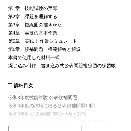
第1章 技能試験の実際
第2章 課題を理解する
第3章 複線図の描きかた
第4章 実技の基本作業
第5章 実践！ 作業シミュレート
第6章 候補問題 模範解答と解説
本書で使用した材料一式
綴じ込み付録 書き込み式公表問題複線図の練習帳
詳細目次
令和8年度技能試験 公表候補問題
令和8年度の試験に出る公表候補問題13問
令和8年度 公表候補問題の傾向と対策
合否の分かれ目「不合格になる」主な判定基準