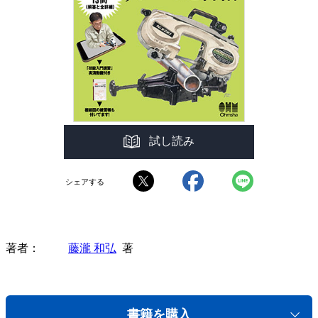
試し読み
シェアする
著者
藤瀧 和弘
著
書籍を購入