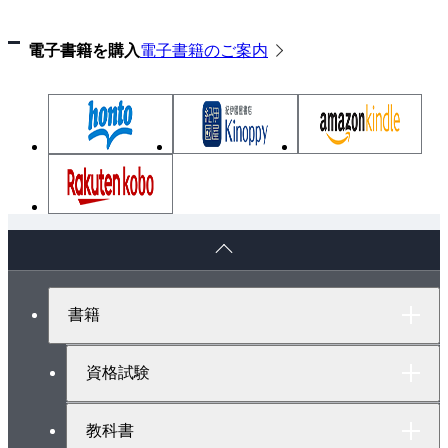
候補問題No.2 模擬試験
電子書籍を購入
電子書籍のご案内
候補問題No.3 模擬試験
候補問題No.4 模擬試験
候補問題No.5 模擬試験
候補問題No.6 模擬試験
候補問題No.7 模擬試験
候補問題No.8 模擬試験
候補問題No.9 模擬試験
ペ
候補問題No.10 模擬試験
ー
候補問題No.11 模擬試験
ジ
ト
候補問題No.12 模擬試験
書籍
ッ
候補問題No.13 模擬試験
プ
1 課題完成後の点検手順
へ
資格試験
2 展開接続図で読み解く候補問題の回路
3 技能試験でよくある質問
教科書
本書で使用した材料一式