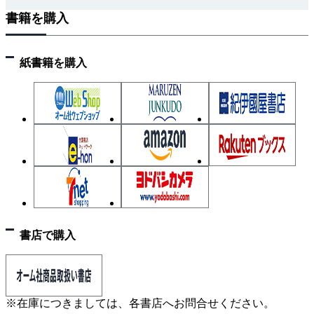
書籍を購入
4 露出形器具への結線
5 連用器具への結線 スイッチ、コンセント、3路
（4路）スイッチ
紙書籍を購入
6 連用器具同士の結線（わたり線）
7 アウトレットボックスと電線管の接続
8 ジョイントボックス内の電線相互接続
9 【参考手順】電工ナイフを使う被覆のはぎ取りか
た
★ミスしても諦めずに完成させることが最優先★
第5章 実践！ 作業シミュレート
1 候補問題No.12の想定問題
2 候補問題No.12の完成イメージと施工の注意点
書店で購入
3 候補問題No.12で手順を詳しくシミュレート
4 技能作業の実践
第6章 候補問題 模範解答と解説
※在庫につきましては、各書店へお問合せください。
候補問題No.1 模擬試験