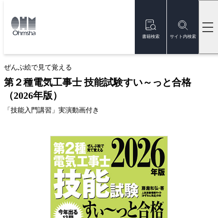
本
文
トップ
書籍
書籍詳細
に
移
書籍検索
サイト内検索
動
ベストセラー
ぜんぶ絵で見て覚える
第２種電気工事士 技能試験すい～っと合格
（2026年版）
「技能入門講習」実演動画付き