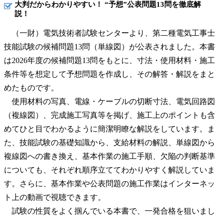
大判だからわかりやすい！ “予想”公表問題13問を徹底解
説！
（一財）電気技術者試験センターより、第二種電気工事士
技能試験の候補問題13問（単線図）が公表されました。本書
は2026年度の候補問題13問をもとに、寸法・使用材料・施工
条件等を想定して予想問題を作成し、その解答・解説をまと
めたものです。
使用材料の写真、電線・ケーブルの切断寸法、電気回路図
（複線図）、完成施工写真等を掲げ、施工上のポイントも含
めてひと目でわかるように簡潔明瞭な解説をしています。ま
た、技能試験の基礎知識から、支給材料の解説、単線図から
複線図への書き換え、基本作業の施工手順、欠陥の判断基準
についても、それぞれ順序立ててわかりやすく解説していま
す。さらに、基本作業や公表問題の施工作業はインターネッ
ト上の動画で視聴できます。
試験の性質をよく掴んでいる本書で、一発合格を狙いまし