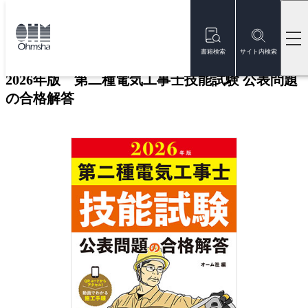
本
文
トップ
書籍
書籍詳細
に
移
書籍検索
サイト内検索
動
2026年版 第二種電気工事士技能試験 公表問題
の合格解答