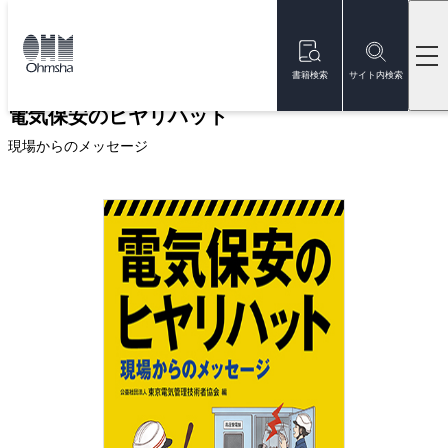
本
文
トップ
書籍
書籍詳細
に
移
書籍検索
サイト内検索
動
電気保安のヒヤリハット
現場からのメッセージ