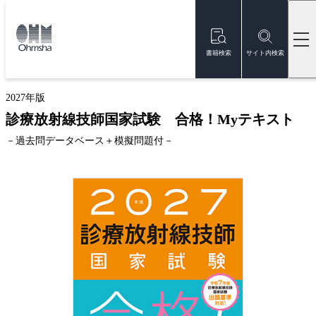
本
文
トップ
書籍
書籍詳細
に
移
書籍検索
サイト内検索
動
新刊
2027年版
診療放射線技師国家試験 合格！Myテキスト
－過去問データベース＋模擬問題付－