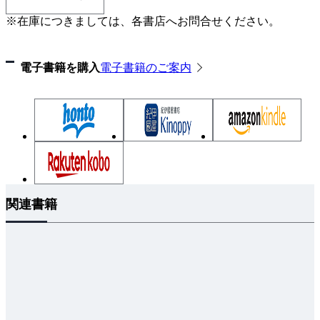
第9章 放射線物理学
※在庫につきましては、各書店へお問合せください。
第10章 医用工学
第11章 放射線計測学
電子書籍を購入
電子書籍のご案内
第12章 X線撮影技術学
第13章 画像工学
第14章 放射線安全管理学
「医療安全管理学」関連問題
第71回～第69回問題
出題年別解答一覧
関連書籍
参考文献
索引