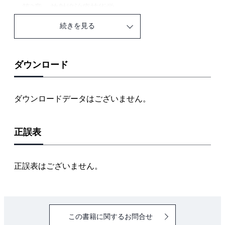
第3章 放射線治療技術学
第4章 医療画像情報学
続きを見る
第5章 医療安全管理学
第6章 基礎医学大要
第7章 理工学・放射線科学
ダウンロード
第8章 X線撮影機器学
第9章 X線撮影技術学
ダウンロードデータはございません。
第10章 画像工学
第11章 放射線安全管理学
正誤表
第Ⅱ部 出題年別問題（令和7年～）
第1章 診療画像検査学
正誤表はございません。
第2章 核医学診療技術学
第3章 放射線治療技術学
第4章 医療画像情報学
この書籍に関するお問合せ
第5章 医療安全管理学