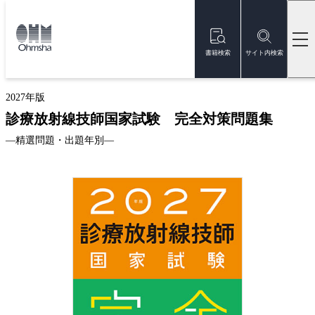
本
文
トップ
書籍
書籍詳細
に
移
書籍検索
サイト内検索
動
新刊
2027年版
診療放射線技師国家試験 完全対策問題集
—精選問題・出題年別—