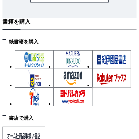
第6章 基礎医学大要
第7章 理工学・放射線科学
書籍を購入
第8章 X線撮影機器学
第9章 X線撮影技術学
第10章 画像工学
紙書籍を購入
第11章 放射線安全管理学
第Ⅲ部 出題年別問題（～令和6年）
第1章 放射化学
第2章 診療画像機器学
第3章 診療画像検査学
第4章 核医学検査技術学
第5章 放射線治療技術学
第6章 医用画像情報学
書店で購入
第7章 基礎医学大要
第8章 放射線生物学