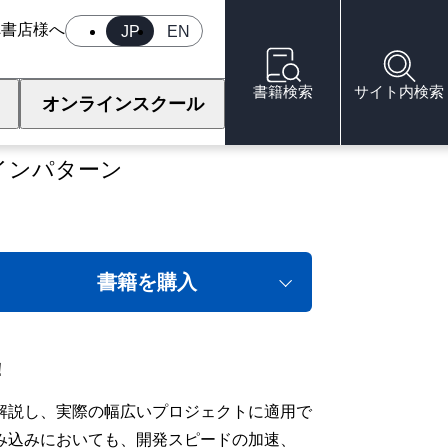
へ
書店様へ
JP
EN
書籍検索
サイト内検索
オンラインスクール
インパターン
書籍を購入
！
解説し、実際の幅広いプロジェクトに適用で
み込みにおいても、開発スピードの加速、