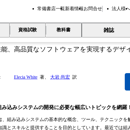
常備書店一覧
新着情報
お問合せ
法人様
雑誌
資格試験
教科書
解 組み込みシステム（第2版）
性能、高品質なソフトウェアを実現するデザ
Elecia White
著、
大岩 尚宏
訳
組み込みシステムの開発に必要な幅広いトピックを網羅
は、組み込みシステムの基本的な概念、ツール、テクニックを
知識とスキルと提供することを目的としています。最近では組