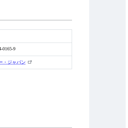
4-0165-9
外
ー・ジャパン
部
リ
ン
ク