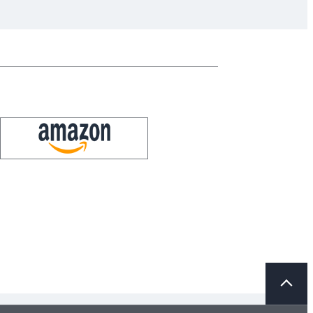
ペ
ー
ジ
ト