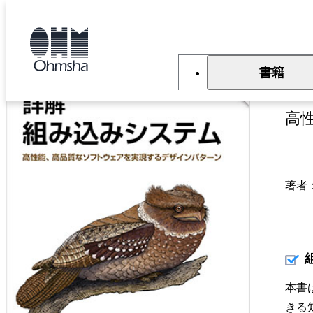
本
文
トップ
書籍
書籍詳細
に
移
動
書籍
詳
高
著者
本書
きる