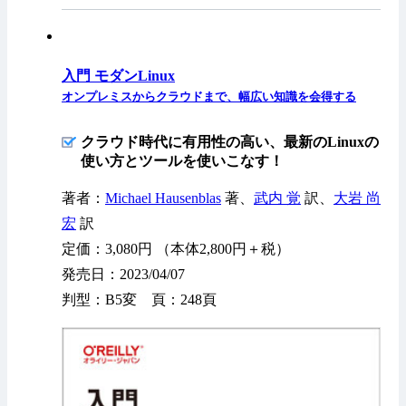
入門 モダンLinux
オンプレミスからクラウドまで、幅広い知識を会得する
クラウド時代に有用性の高い、最新のLinuxの
使い方とツールを使いこなす！
著者：
Michael Hausenblas
著、
武内 覚
訳、
大岩 尚
宏
訳
定価：3,080円 （本体2,800円＋税）
発売日：2023/04/07
判型：B5変 頁：248頁