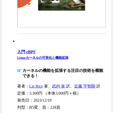
入門 eBPF
Linuxカーネルの可視化と機能拡張
カーネルの機能を拡張する注目の技術を概観
できる！
著者：
Liz Rice
著、
武内 覚
訳、
近藤 宇智朗
訳
定価：3,300円 （本体3,000円＋税）
発売日：2023/12/19
判型：B5変 頁：228頁