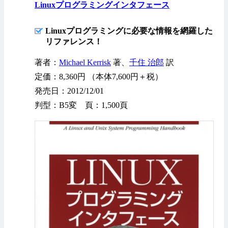
Linuxプログラミングインタフェース
Linuxプログラミングに必要な情報を網羅した
リファレンス！
著者：
Michael Kerrisk
著、
千住 治郎
訳
定価：8,360円 （本体7,600円＋税）
発売日：2012/12/01
判型：B5変 頁：1,500頁