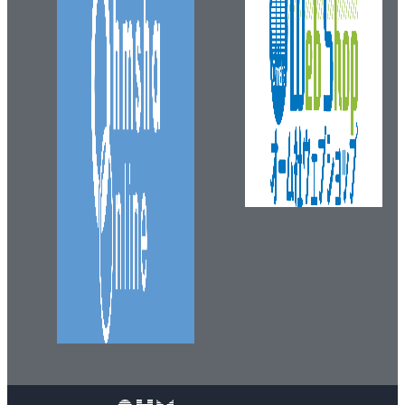
5.1 演算子
5.2 算術演算子
5.3 演算子の優先順位
5.4 比較演算子
5.4.1 厳密等価演算子と等価演算子
5.4.2 関係演算子
5.4.3 数値を比較する際の留意点
5.5 文字列連結
5.6 論理演算子
5.6.1 真と見なされる値と偽と見なされる値
5.6.2 AND、OR、NOT
5.6.3 短絡評価
5.6.4 論理値ではない被演算子を用いた論理演算
5.7 条件演算子
5.8 カンマ演算子
5.9 グループ化演算子