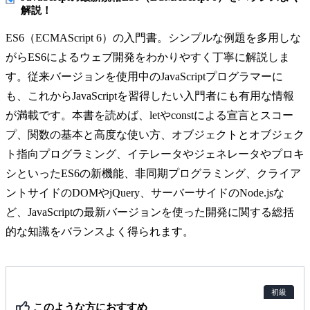
解説！
ES6（ECMAScript 6）の入門書。シンプルな例題を多用しな
がらES6によるウェブ開発をわかりやすく丁寧に解説しま
す。従来バージョンを使用中のJavaScriptプログラマーに
も、これからJavaScriptを習得したい入門者にも有用な情報
が満載です。本書を読めば、letやconstによる宣言とスコー
プ、関数の基本と高度な使い方、オブジェクトとオブジェク
ト指向プログラミング、イテレータやジェネレータやプロキ
シといったES6の新機能、非同期プログラミング、クライア
ントサイドのDOMやjQuery、サーバーサイドのNode.jsな
ど、JavaScriptの最新バージョンを使った開発に関する総括
的な知識をバランスよく得られます。
初級
このような方におすすめ