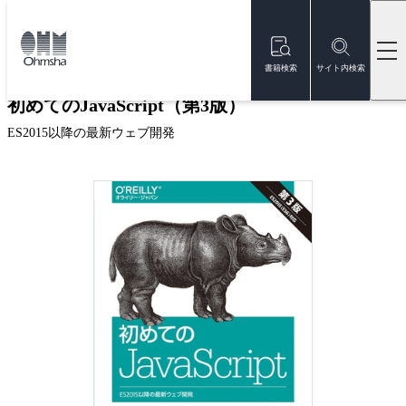
本
文
トップ
書籍
書籍詳細
に
移
書籍検索
サイト内検索
動
初めてのJavaScript（第3版）
ES2015以降の最新ウェブ開発