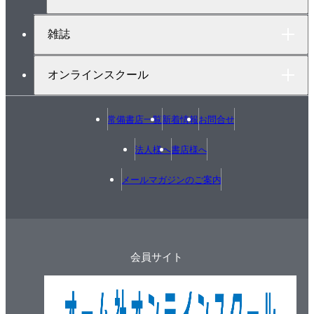
4章 制御フロー
4.1 制御フロー入門
雑誌
4.1.1 whileループ
4.1.2 ブロック文
オンラインスクール
4.1.3 ホワイトスペース
4.1.4 ヘルパー関数
常備書店一覧
新着情報
お問合せ
4.1.5 if...else文
4.1.6 do...whileループ
法人様へ
書店様へ
4.1.7 forループ
メールマガジンのご案内
4.1.8 if文
4.1.9 すべてを統合
4.2 JavaScriptの制御フロー文
4.2.1 制御フローの例外
会員サイト
4.2.2 if...else文のつなぎ方
4.2.3 構文の詳細
4.2.4 while文