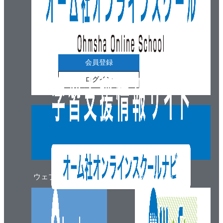
4.2.5 if...else文
4.2.6 do...while文
4.2.7 for文
4.2.8 その他のforループパターン
4.2.9 switch文
会員登録
4.2.10 for...inループ
ログイン
4.2.11 for...ofループ
4.3 便利な制御フローパターン
4.3.1 条件の入れ子を減らすためにcontinueを使う方法
4.3.2 不要な計算を避けるためにbreakやreturnを使う方
法
4.3.3 ループ終了後のループ変数の値を使う方法
4.3.4 リストを変更するときにチェックを降順に行う
ウェブマガジン
ウェブショップ
方法
4.4 まとめ
5章 式と演算子