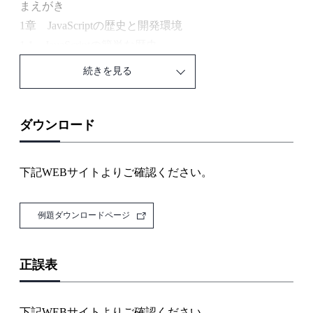
まえがき
1章 JavaScriptの歴史と開発環境
1.1 JavaScriptの簡単な歴史
1.2 ES2015
続きを見る
1.3 開発環境とツール
1.4 ES2015での開発
1.5 ES2015の機能
ダウンロード
1.6 Node.jsのインストールと実行
1.6.1 Node.jsによるJavaScriptプログラムの実行
下記WEBサイトよりご確認ください。
1.6.2 nodeコマンド
2章 初めてのJavaScriptアプリ
例題ダウンロードページ
2.1 準備
2.2 ツール
2.3 コメント
正誤表
2.4 3つのファイルに分解
2.5 jQuery
下記WEBサイトよりご確認ください。