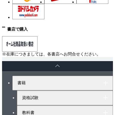
3.7.5 文字列としての数値
3.8 論理値
3.9 シンボル
3.10 nullとundefined
書店で購入
3.11 オブジェクト
3.12 数値、文字列、論理値に対応するオブジェクト
3.13 配列
3.14 配列やオブジェクトの最終要素のあとの「,」
※在庫につきましては、各書店へお問合せください。
3.15 日時
ペ
3.16 正規表現
ー
3.17 マップ（Map）とセット（Set）
ジ
ト
3.18 データの型変換
書籍
ッ
3.18.1 数値への変換
プ
3.18.2 文字列への変換
へ
資格試験
3.18.3 論理値への変換
3.19 まとめ
教科書