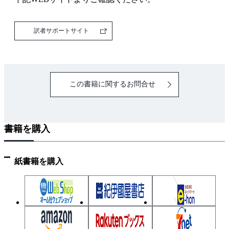
2.6 簡単な図形の表示
2.7 繰り返し
訳者サポートサイト
2.8 クリックの検知
2.9 Hello,World
3章 変数、定数、リテラル、データ型
3.1 変数と定数
この書籍に関するお問合せ
3.2 変数か定数か
3.3 識別子
3.4 リテラル
書籍を購入
3.5 プリミティブ型とオブジェクト
3.6 数値
紙書籍を購入
3.7 文字列
3.7.1 エスケープ
3.7.2 特殊文字
3.7.3 テンプレートリテラル
3.7.4 複数行にわたる文字列