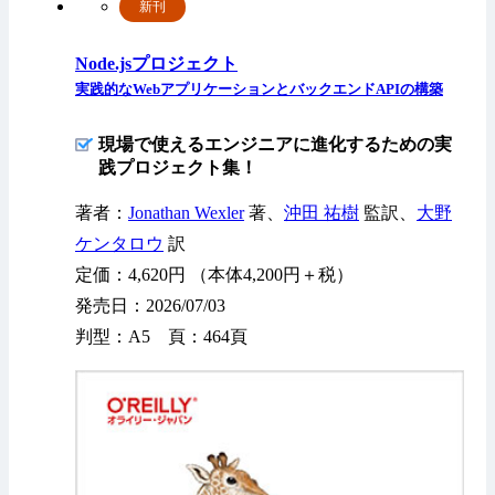
新刊
Node.jsプロジェクト
実践的なWebアプリケーションとバックエンドAPIの構築
現場で使えるエンジニアに進化するための実
践プロジェクト集！
著者：
Jonathan Wexler
著、
沖田 祐樹
監訳、
大野
ケンタロウ
訳
定価：4,620円 （本体4,200円＋税）
発売日：2026/07/03
判型：A5 頁：464頁