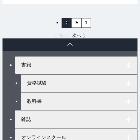
1
2
3
前へ
次へ
ペ
ー
ジ
ト
書籍
ッ
プ
へ
資格試験
教科書
雑誌
オンラインスクール