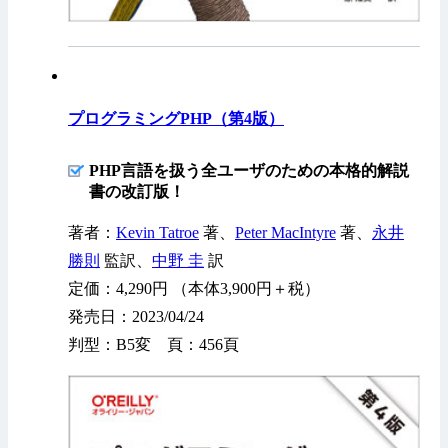
プログラミングPHP（第4版）
PHP言語を扱う全ユーザのための本格的解説
書の改訂版！
著者：
Kevin Tatroe
著、
Peter MacIntyre
著、
永井
勝則
監訳、
中野 圭
訳
定価：4,290円 （本体3,900円＋税）
発売日：2023/04/24
判型：B5変 頁：456頁