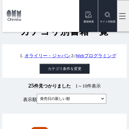
本
文
トップ
書籍
カテゴリ別書籍一覧
に
移
書籍検索
サイト内検索
動
カテゴリ別書籍一覧
オライリー・ジャパン
Webプログラミング
カテゴリ条件を変更
25
件見つかりました
1～10件表示
発売日の新しい順
表示順