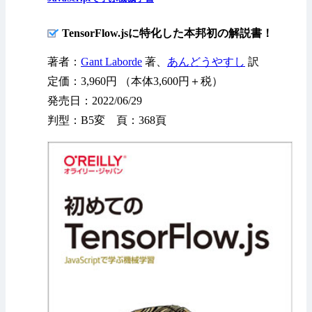
TensorFlow.jsに特化した本邦初の解説書！
著者：
Gant Laborde
著、
あんどうやすし
訳
定価：3,960円 （本体3,600円＋税）
発売日：2022/06/29
判型：B5変 頁：368頁