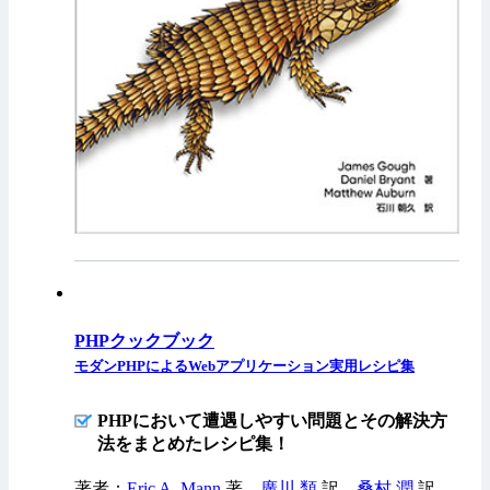
PHPクックブック
モダンPHPによるWebアプリケーション実用レシピ集
PHPにおいて遭遇しやすい問題とその解決方
法をまとめたレシピ集！
著者：
Eric A. Mann
著、
廣川 類
訳、
桑村 潤
訳