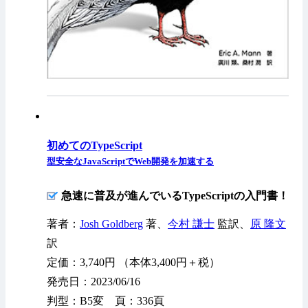
初めてのTypeScript
型安全なJavaScriptでWeb開発を加速する
急速に普及が進んでいるTypeScriptの入門書！
著者：
Josh Goldberg
著、
今村 謙士
監訳、
原 隆文
訳
定価：3,740円 （本体3,400円＋税）
発売日：2023/06/16
判型：B5変 頁：336頁