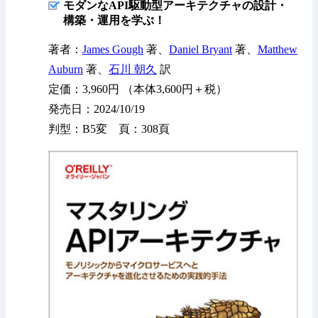
モダンなAPI駆動型アーキテクチャの設計・
構築・運用を学ぶ！
著者：
James Gough
著、
Daniel Bryant
著、
Matthew
Auburn
著、
石川 朝久
訳
定価：3,960円 （本体3,600円＋税）
発売日：2024/10/19
判型：B5変 頁：308頁