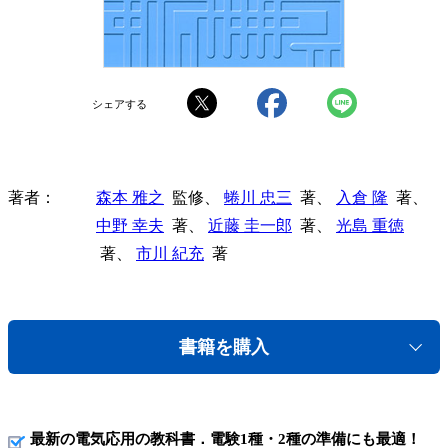
シェアする
著者
森本 雅之
監修、
蜷川 忠三
著、
入倉 隆
著、
中野 幸夫
著、
近藤 圭一郎
著、
光島 重徳
著、
市川 紀充
著
書籍を購入
最新の電気応用の教科書．電験1種・2種の準備にも最適！