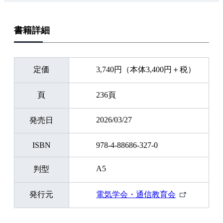
書籍詳細
定価
3,740円（本体3,400円＋税）
頁
236頁
2026/03/27
発売日
ISBN
978-4-88686-327-0
A5
判型
外
発行元
電気学会・通信教育会
部
リ