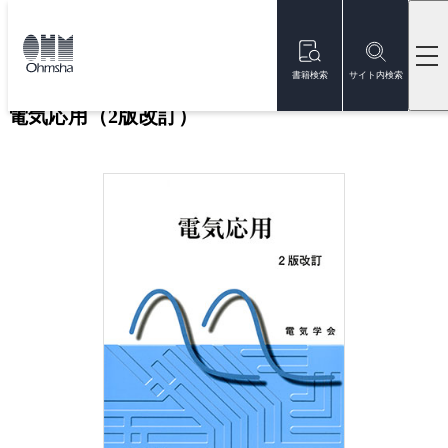
本
文
トップ
書籍
書籍詳細
に
移
書籍検索
サイト内検索
動
電気応用（2版改訂）