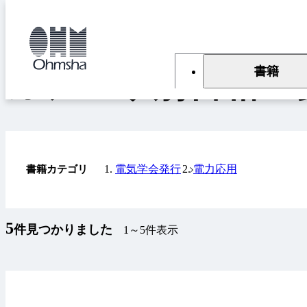
本
文
トップ
書籍
カテゴリ別書籍一覧
に
移
動
書籍
カテゴリ別書籍一
電気学会発行
電力応用
書籍カテゴリ
5
件見つかりました
1～5件表示