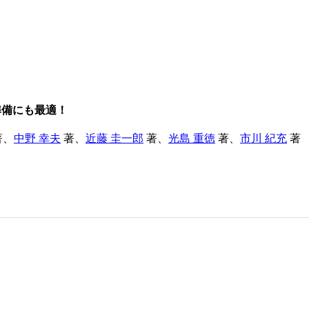
準備にも最適！
著、
中野 幸夫
著、
近藤 圭一郎
著、
光島 重徳
著、
市川 紀充
著