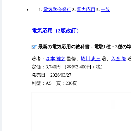
電気学会発行
電力応用
一般
電気応用（2版改訂）
最新の電気応用の教科書．電験1種・2種の
著者：
森本 雅之
監修、
蜷川 忠三
著、
入倉 隆
定価：3,740円 （本体3,400円＋税）
発売日：2026/03/27
判型：A5 頁：236頁