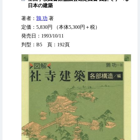
日本の建築
著者：
鶉 功
著
定価：5,830円 （本体5,300円＋税）
発売日：1993/10/11
判型：B5 頁：192頁