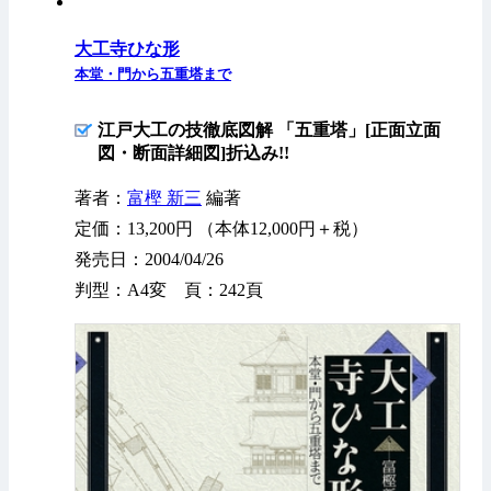
大工寺ひな形
本堂・門から五重塔まで
江戸大工の技徹底図解 「五重塔」[正面立面
図・断面詳細図]折込み!!
著者：
富樫 新三
編著
定価：13,200円 （本体12,000円＋税）
発売日：2004/04/26
判型：A4変 頁：242頁