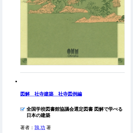
図解 社寺建築 社寺図例編
全国学校図書館協議会選定図書 図解で学べる
日本の建築
著者：
鶉 功
著