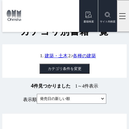
本
文
トップ
書籍
カテゴリ別書籍一覧
に
移
書籍検索
サイト内検索
動
カテゴリ別書籍一覧
建築・土木
各種の建築
カテゴリ条件を変更
4
件見つかりました
1～4件表示
発売日の新しい順
表示順