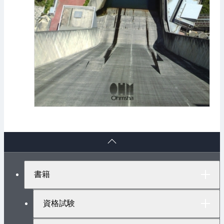
ペ
ー
ジ
ト
書籍
ッ
プ
へ
資格試験