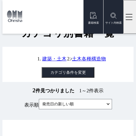
本
文
トップ
書籍
カテゴリ別書籍一覧
に
移
書籍検索
サイト内検索
動
カテゴリ別書籍一覧
建築・土木
土木各種構造物
カテゴリ条件を変更
2
件見つかりました
1～2件表示
発売日の新しい順
表示順