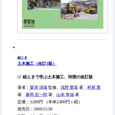
絵とき
土木施工（改訂2版）
絵ときで学ぶ土木施工、待望の改訂版
著者：
粟津 清蔵
監修、
浅野 繁喜
著、
村尾 豊
著、
藤岡 宏一郎
著、
山本 竜哉
著
定価：3,080円 （本体2,800円＋税）
発売日：2009/11/28