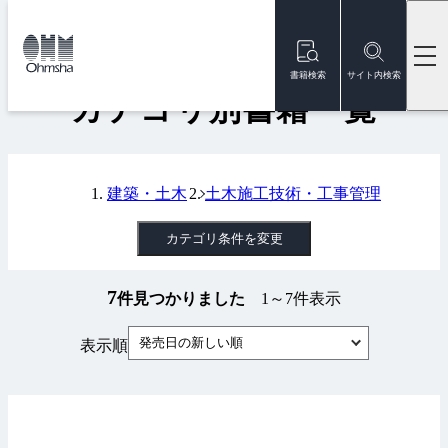
本
文
トップ
書籍
カテゴリ別書籍一覧
に
移
書籍検索
サイト内検索
動
カテゴリ別書籍一覧
建築・土木
土木施工技術・工事管理
カテゴリ条件を変更
7
件見つかりました
1～7件表示
発売日の新しい順
表示順