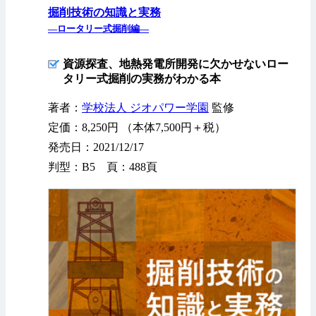
掘削技術の知識と実務
—ロータリー式掘削編—
資源探査、地熱発電所開発に欠かせないロー
タリー式掘削の実務がわかる本
著者：
学校法人 ジオパワー学園
監修
定価：8,250円 （本体7,500円＋税）
発売日：2021/12/17
判型：B5 頁：488頁