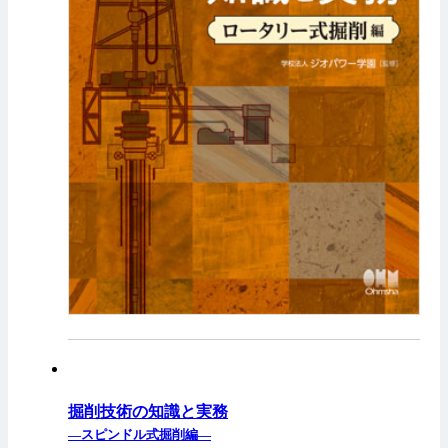
掘削技術の知識と実務
—スピンドル式掘削編—