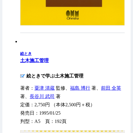
絵とき
土木施工管理
絵ときで学ぶ土木施工管理
著者：
粟津 清蔵
監修、
福島 博行
著、
前田 全英
著、
長谷川 武司
著
定価：2,750円 （本体2,500円＋税）
発売日：1995/01/25
判型：A5 頁：192頁