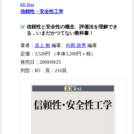
EE Text
信頼性・安全性工学
信頼性と安全性の概念、評価法を理解でき
る，いまだかつてない教科書！
著者：
道上 勉
編著、
向殿 政男
編著
定価：3,520円 （本体3,200円＋税）
発売日：2009/09/25
判型：B5 頁：216頁