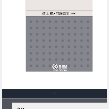
ペ
ー
ジ
ト