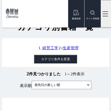
本
文
トップ
書籍
カテゴリ別書籍一覧
に
移
書籍検索
サイト内検索
動
カテゴリ別書籍一覧
経営工学
生産管理
カテゴリ条件を変更
2
件見つかりました
1～2件表示
発売日の新しい順
表示順