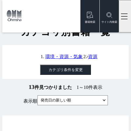
本
文
トップ
書籍
カテゴリ別書籍一覧
に
移
書籍検索
サイト内検索
動
カテゴリ別書籍一覧
環境・資源・気象
資源
カテゴリ条件を変更
13
件見つかりました
1～10件表示
発売日の新しい順
表示順