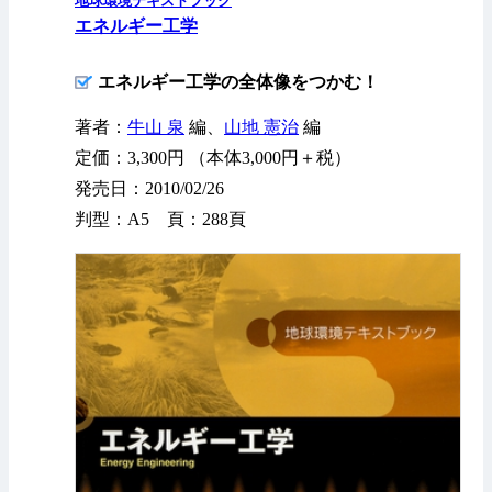
地球環境テキストブック
エネルギー工学
エネルギー工学の全体像をつかむ！
著者：
牛山 泉
編、
山地 憲治
編
定価：3,300円 （本体3,000円＋税）
発売日：2010/02/26
判型：A5 頁：288頁