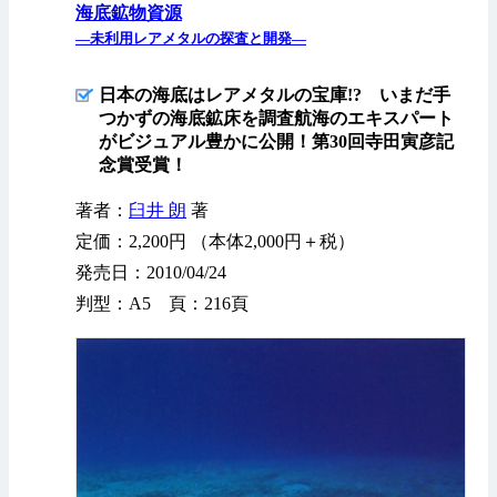
海底鉱物資源
—未利用レアメタルの探査と開発—
日本の海底はレアメタルの宝庫!? いまだ手
つかずの海底鉱床を調査航海のエキスパート
がビジュアル豊かに公開！第30回寺田寅彦記
念賞受賞！
著者：
臼井 朗
著
定価：2,200円 （本体2,000円＋税）
発売日：2010/04/24
判型：A5 頁：216頁