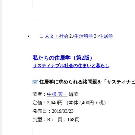
人文・社会
生活科学
住居学
私たちの住居学（第2版）
サスティナブル社会の住まいと暮らし
住居学に求められる諸問題を「サスティナ
著者：
中根 芳一
編著
定価：2,640円 （本体2,400円＋税）
発売日：2019/03/23
判型：B5 頁：168頁