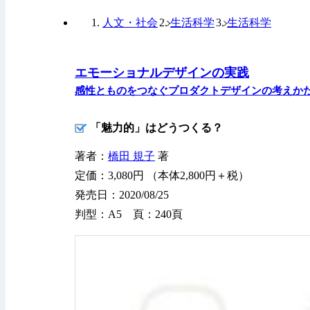
人文・社会
生活科学
生活科学
エモーショナルデザインの実践
感性とものをつなぐプロダクトデザインの考えか
「魅力的」はどうつくる？
著者：
橋田 規子
著
定価：3,080円 （本体2,800円＋税）
発売日：2020/08/25
判型：A5 頁：240頁