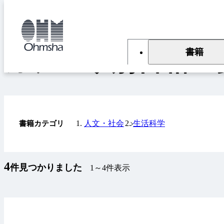
本
文
トップ
書籍
カテゴリ別書籍一覧
に
移
動
書籍
カテゴリ別書籍一
人文・社会
生活科学
書籍カテゴリ
4
件見つかりました
1～4件表示