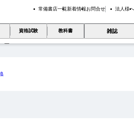
常備書店一覧
新着情報
お問合せ
法人様
雑誌
資格試験
教科書
覧
格