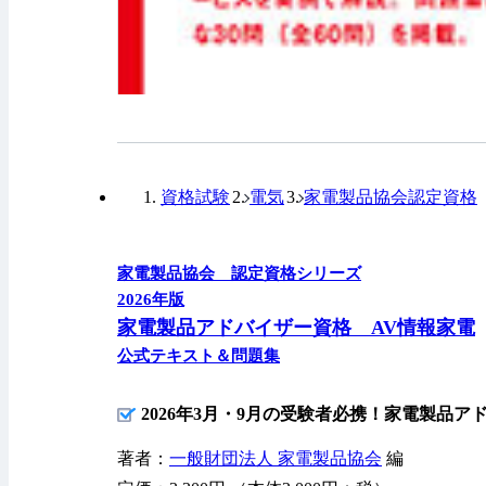
資格試験
電気
家電製品協会認定資格
家電製品協会 認定資格シリーズ
2026年版
家電製品アドバイザー資格 AV情報家電
公式テキスト＆問題集
2026年3月・9月の受験者必携！家電製品
著者：
一般財団法人 家電製品協会
編