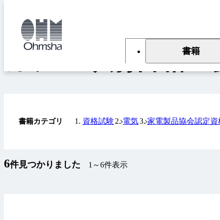
本
文
トップ
書籍
カテゴリ別書籍一覧
に
移
動
書籍
カテゴリ別書籍一
資格試験
電気
家電製品協会認定資
書籍カテゴリ
6
件見つかりました
1～6件表示