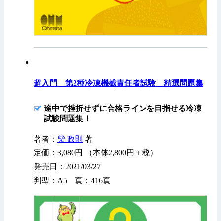
超入門 第2種冷凍機械責任者試験 精選問題集
途中で挫折せずに合格ラインを目指せる冷凍
試験問題集！
著者：
柴 政則
著
定価：3,080円 （本体2,800円＋税）
発売日：2021/03/27
判型：A5 頁：416頁