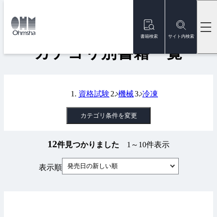
本
文
トップ
書籍
カテゴリ別書籍一覧
に
移
書籍検索
サイト内検索
動
カテゴリ別書籍一覧
資格試験
機械
冷凍
カテゴリ条件を変更
12
件見つかりました
1～10件表示
発売日の新しい順
表示順