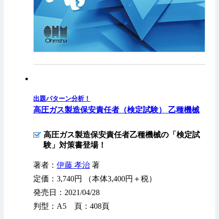
出題パターン分析！
高圧ガス製造保安責任者（検定試験） 乙種機械
高圧ガス製造保安責任者乙種機械の「検定試
験」対策書登場！
著者：
伊藤 孝治
著
定価：3,740円 （本体3,400円＋税）
発売日：2021/04/28
判型：A5 頁：408頁