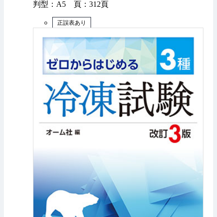
判型：A5 頁：312頁
正誤表あり