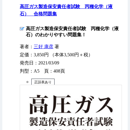
高圧ガス製造保安責任者試験 丙種化学（液
石） 合格問題集
高圧ガス製造保安責任者試験 丙種化学（液
石）のわかりやすい問題集！
著者：
三好 康彦
著
定価：3,850円 （本体3,500円＋税）
発売日：2021/03/09
判型：A5 頁：408頁
正誤表あり