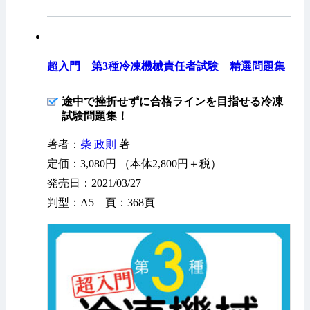
超入門 第3種冷凍機械責任者試験 精選問題集
途中で挫折せずに合格ラインを目指せる冷凍
試験問題集！
著者：
柴 政則
著
定価：3,080円 （本体2,800円＋税）
発売日：2021/03/27
判型：A5 頁：368頁