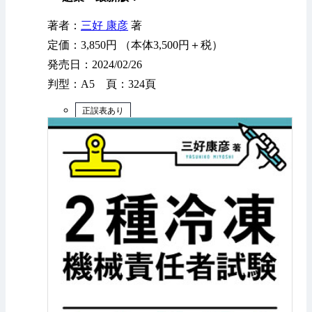
著者：
三好 康彦
著
定価：3,850円 （本体3,500円＋税）
発売日：2024/02/26
判型：A5 頁：324頁
正誤表あり