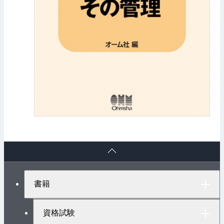
ペ
ー
ジ
ト
書籍
ッ
プ
へ
資格試験