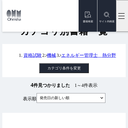
本
文
トップ
書籍
カテゴリ別書籍一覧
に
移
書籍検索
サイト内検索
動
カテゴリ別書籍一覧
資格試験
機械
エネルギー管理士 熱分野
カテゴリ条件を変更
4
件見つかりました
1～4件表示
発売日の新しい順
表示順