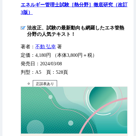
エネルギー管理士試験［熱分野］徹底研究（改訂
3版）
法改正、試験の最新動向も網羅したエネ管熱
分野の人気テキスト！
著者：
不動 弘幸
著
定価：4,180円 （本体3,800円＋税）
発売日：2024/03/08
判型：A5 頁：528頁
正誤表あり