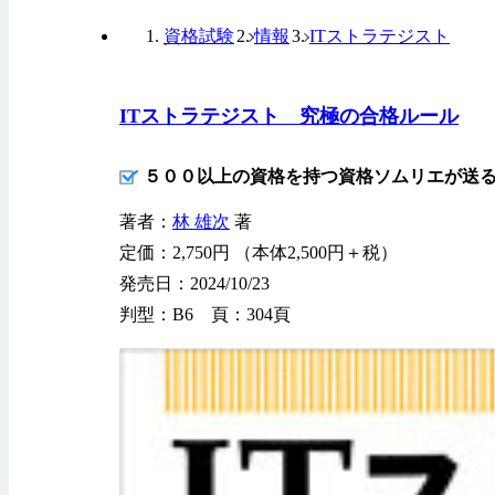
資格試験
情報
ITストラテジスト
ITストラテジスト 究極の合格ルール
５００以上の資格を持つ資格ソムリエが送
著者：
林 雄次
著
定価：2,750円 （本体2,500円＋税）
発売日：2024/10/23
判型：B6 頁：304頁