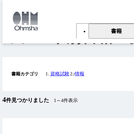
本
文
トップ
書籍
カテゴリ別書籍一覧
に
移
動
書籍
カテゴリ別書籍一
資格試験
情報
書籍カテゴリ
4
件見つかりました
1～4件表示