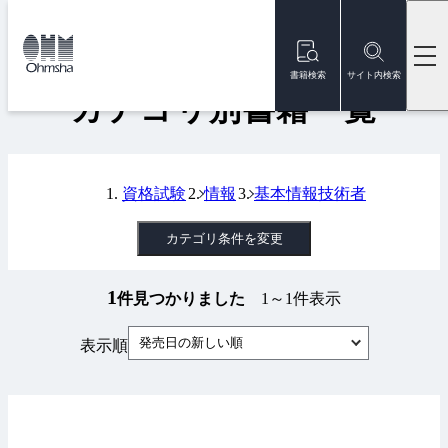
本
文
トップ
書籍
カテゴリ別書籍一覧
に
移
書籍検索
サイト内検索
動
カテゴリ別書籍一覧
資格試験
情報
基本情報技術者
カテゴリ条件を変更
1
件見つかりました
1～1件表示
発売日の新しい順
表示順