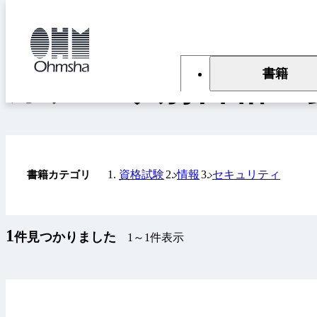
本
文
トップ
書籍
カテゴリ別書籍一覧
に
移
動
書籍
カテゴリ別書籍一
資格試験
情報
セキュリティ
書籍カテゴリ
1
件見つかりました
1～1件表示