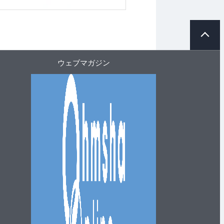
ペ
ー
ジ
ト
ウェブマガジン
ッ
プ
へ