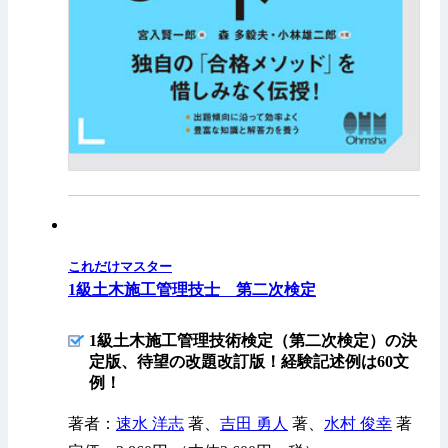
これだけマスター
1級土木施工管理技士 第二次検定
1級土木施工管理技術検定（第二次検定）の決
定版、待望の改題改訂版！経験記述例は60文
例！
著者：
速水 洋志
著、
吉田 勇人
著、
水村 俊幸
著