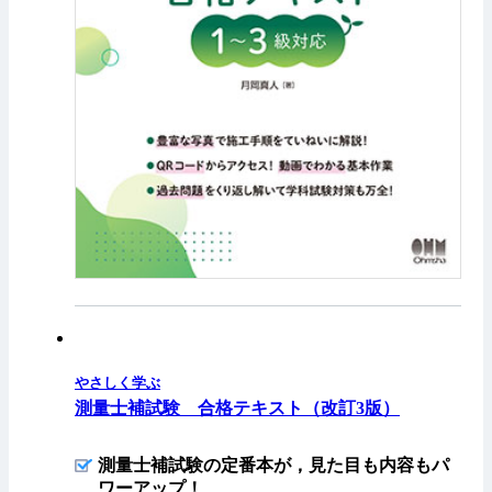
やさしく学ぶ
測量士補試験 合格テキスト（改訂3版）
測量士補試験の定番本が，見た目も内容もパ
ワーアップ！