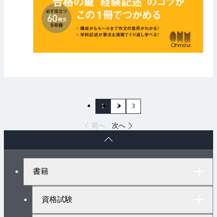
1
2
3
前へ
次へ
ペ
ー
ジ
ト
書籍
ッ
プ
へ
資格試験