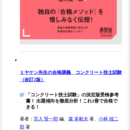
ミヤケン先生の合格講義 コンクリート技士試験
（改訂2版）
「コンクリート技士試験」の決定版受検参考
書！ 出題傾向を徹底分析！これ1冊で合格で
きる！
著者：
宮入 賢一郎
編、
森 多毅夫
著、
小林 雄二
郎
著