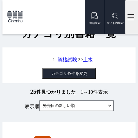
本
文
トップ
書籍
カテゴリ別書籍一覧
に
移
書籍検索
サイト内検索
動
カテゴリ別書籍一覧
資格試験
土木
カテゴリ条件を変更
25
件見つかりました
1～10件表示
発売日の新しい順
表示順