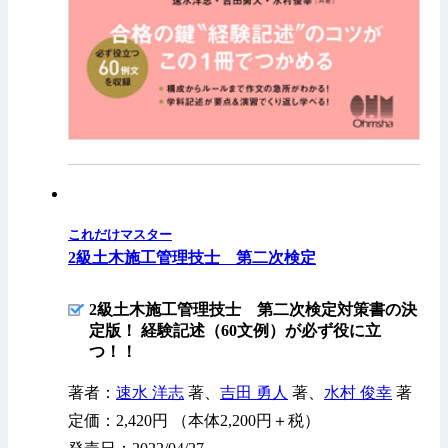
これだけマスター
2級土木施工管理技士 第二次検定
2級土木施工管理技士 第二次検定対策書の決
定版！ 経験記述（60文例）が必ず役に立
つ！！
著者：
速水 洋志
著、
吉田 勇人
著、
水村 俊幸
著
定価：2,420円 （本体2,200円＋税）