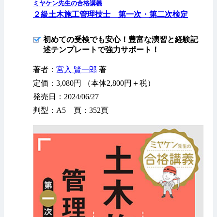
ミヤケン先生の合格講義
２級土木施工管理技士 第一次・第二次検定
初めての受検でも安心！豊富な演習と経験記
述テンプレートで強力サポート！
著者：
宮入 賢一郎
著
定価：3,080円 （本体2,800円＋税）
発売日：2024/06/27
判型：A5 頁：352頁