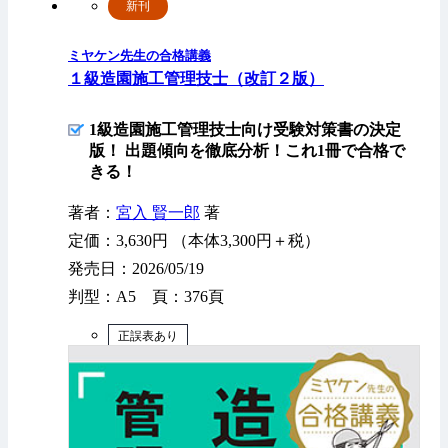
新刊
ミヤケン先生の合格講義
１級造園施工管理技士（改訂２版）
1級造園施工管理技士向け受験対策書の決定
版！ 出題傾向を徹底分析！これ1冊で合格で
きる！
著者：
宮入 賢一郎
著
定価：3,630円 （本体3,300円＋税）
発売日：2026/05/19
判型：A5 頁：376頁
正誤表あり