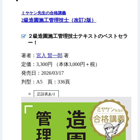
ミヤケン先生の合格講義
2級造園施工管理技士（改訂2版）
２級造園施工管理技士テキストのベストセラ
ー！
著者：
宮入 賢一郎
著
定価：3,300円 （本体3,000円＋税）
発売日：2026/03/17
判型：A5 頁：336頁
正誤表あり