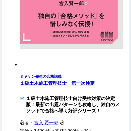
ミヤケン先生の合格講義
１級土木施工管理技士 第一次検定
１級土木施工管理技士向け受検対策の決定
版！最新の出題パターンも攻略し、独自のメ
ソッドで合格へ導く好評シリーズ！
著者：
宮入 賢一郎
著
定価：3,520円 （本体3,200円＋税）