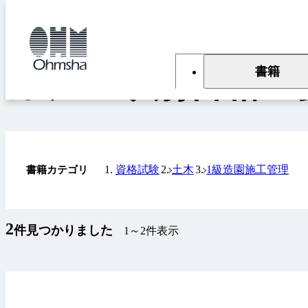
本
文
トップ
書籍
カテゴリ別書籍一覧
に
移
動
書籍
カテゴリ別書籍一
資格試験
土木
1級造園施工管理
書籍カテゴリ
2
件見つかりました
1～2件表示