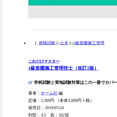
資格試験
土木
1級造園施工管理
これだけマスター
1級造園施工管理技士（改訂2版）
学科試験と実地試験対策はこの一冊でカバ
著者：
オーム社
編
定価：3,300円 （本体3,000円＋税）
発売日：2019/05/24
判型：A5 頁：392頁