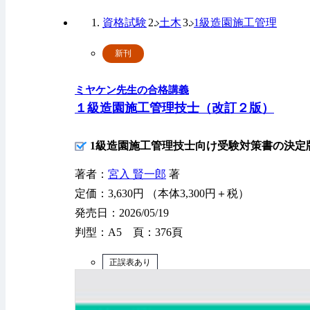
資格試験
土木
1級造園施工管理
新刊
ミヤケン先生の合格講義
１級造園施工管理技士（改訂２版）
1級造園施工管理技士向け受験対策書の決定
著者：
宮入 賢一郎
著
定価：3,630円 （本体3,300円＋税）
発売日：2026/05/19
判型：A5 頁：376頁
正誤表あり