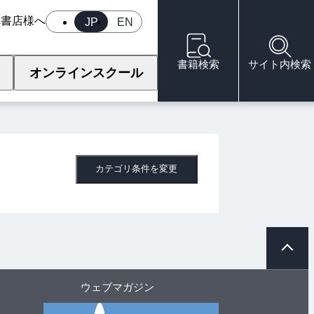
へ
書店様へ
JP
EN
書籍検索
サイト内検索
オンラインスクール
カテゴリ条件を変更
ペ
ー
ジ
ト
ウェブマガジン
ッ
プ