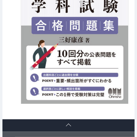
ペ
ー
ジ