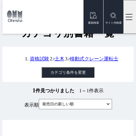
本
文
トップ
書籍
カテゴリ別書籍一覧
に
移
書籍検索
サイト内検索
動
カテゴリ別書籍一覧
資格試験
土木
移動式クレーン運転士
カテゴリ条件を変更
1
件見つかりました
1～1件表示
発売日の新しい順
表示順