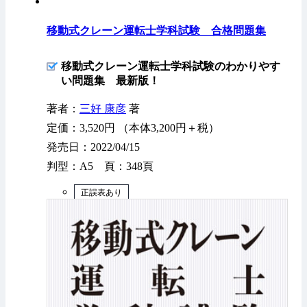
移動式クレーン運転士学科試験 合格問題集
移動式クレーン運転士学科試験のわかりやす
い問題集 最新版！
著者：
三好 康彦
著
定価：3,520円 （本体3,200円＋税）
発売日：2022/04/15
判型：A5 頁：348頁
正誤表あり