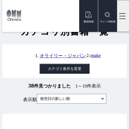
本
文
トップ
書籍
カテゴリ別書籍一覧
に
移
書籍検索
サイト内検索
動
カテゴリ別書籍一覧
make
オライリー・ジャパン
カテゴリ条件を変更
38
件見つかりました
1～10件表示
発売日の新しい順
表示順