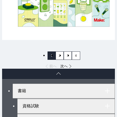
1
2
3
4
前へ
次へ
ペ
ー
ジ
ト
書籍
ッ
プ
へ
資格試験