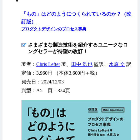
「もの」はどのようにつくられているのか？（改
訂版）
プロダクトデザインのプロセス事典
さまざまな製造技術を紹介するユニークなロ
ングセラーが待望の改訂！
著者：
Chris Lefter
著、
田中 浩也
監訳、
水原 文
訳
定価：3,960円 （本体3,600円＋税）
発売日：2024/12/03
判型：A5 頁：324頁