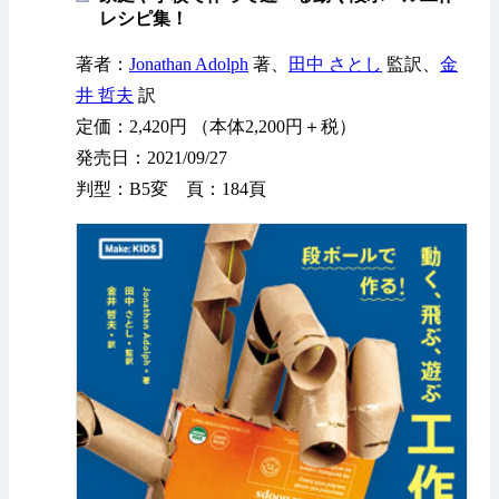
レシピ集！
著者：
Jonathan Adolph
著、
田中 さとし
監訳、
金
井 哲夫
訳
定価：2,420円 （本体2,200円＋税）
発売日：2021/09/27
判型：B5変 頁：184頁