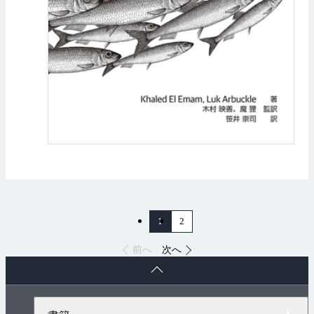
1
2
前へ
次へ
ペ
ー
ジ
ト