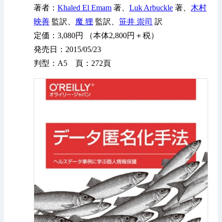
著者：
Khaled El Emam
著、
Luk Arbuckle
著、
木村
映善
監訳、
魔 狸
監訳、
笹井 崇司
訳
定価：3,080円 （本体2,800円＋税）
発売日：2015/05/23
判型：A5 頁：272頁