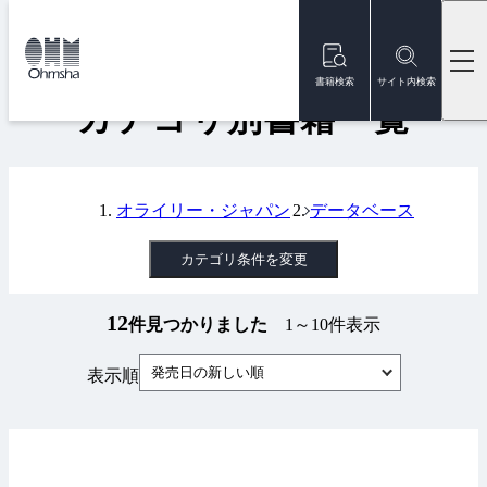
本
文
トップ
書籍
カテゴリ別書籍一覧
に
移
書籍検索
サイト内検索
動
カテゴリ別書籍一覧
オライリー・ジャパン
データベース
カテゴリ条件を変更
12
件見つかりました
1～10件表示
発売日の新しい順
表示順