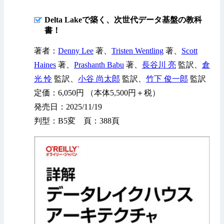
Delta Lakeで築く、次世代データ基盤の教科
書！
著者：
Denny Lee
著、
Tristen Wentling
著、
Scott
Haines
著、
Prashanth Babu
著、
長谷川 亮
監訳、
倉
光 怜
監訳、
小谷 尚太郎
監訳、
竹下 俊一郎
監訳
定価：6,050円 （本体5,500円＋税）
発売日：2025/11/19
判型：B5変 頁：388頁