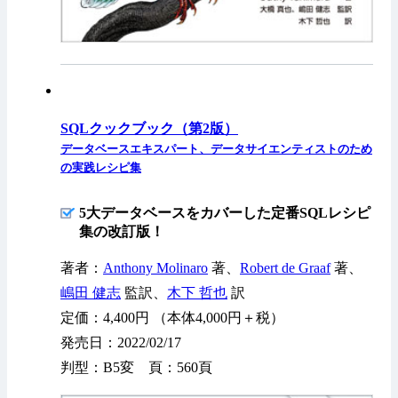
SQLクックブック（第2版）
データベースエキスパート、データサイエンティストのため
の実践レシピ集
5大データベースをカバーした定番SQLレシピ
集の改訂版！
著者：
Anthony Molinaro
著、
Robert de Graaf
著、
嶋田 健志
監訳、
木下 哲也
訳
定価：4,400円 （本体4,000円＋税）
発売日：2022/02/17
判型：B5変 頁：560頁