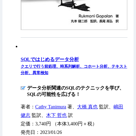
SQLではじめるデータ分析
クエリで行う前処理、時系列解析、コホート分析、テキスト
分析、異常検知
データ分析関連のSQLのテクニックを学び、
SQLの可能性を広げる！
著者：
Cathy Tanimura
著、
大橋 真也
監訳、
嶋田
健志
監訳、
木下 哲也
訳
定価：3,740円 （本体3,400円＋税）
発売日：2023/01/26