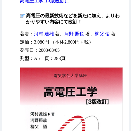
高電圧工学（3版改訂）
高電圧の最新技術などを新たに加え、よりわ
かりやすい内容にて改訂！
著者：
河村 達雄
著、
河野 照也
著、
柳父 悟
著
定価：3,080円 （本体2,800円＋税）
発売日：2003/03/05
判型：A5 頁：288頁