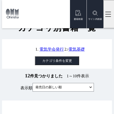
本
文
トップ
書籍
カテゴリ別書籍一覧
に
移
書籍検索
サイト内検索
動
カテゴリ別書籍一覧
電気学会発行
電気基礎
カテゴリ条件を変更
12
件見つかりました
1～10件表示
発売日の新しい順
表示順