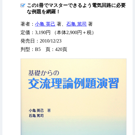
この1冊でマスターできるよう電気回路に必要
な例題を網羅！
著者：
小亀 英己
著、
石亀 篤司
著
定価：3,190円 （本体2,900円＋税）
発売日：2010/12/23
判型：B5 頁：420頁