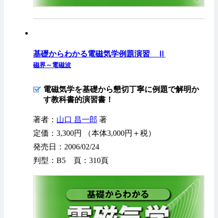
基礎からわかる電磁気学例題演習 Ⅱ
磁界～電磁波
電磁気学を基礎から懇切丁寧に例題で解明か
す教科書的演習書！
著者：
山口 昌一郎
著
定価：3,300円 （本体3,000円＋税）
発売日：2006/02/24
判型：B5 頁：310頁