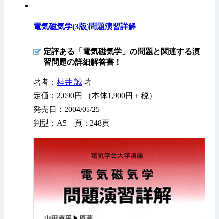
電気磁気学(3版)問題演習詳解
定評ある「電気磁気学」の問題と関連する演
習問題の詳細解答書！
著者：
桂井 誠
著
定価：2,090円 （本体1,900円＋税）
発売日：2004/05/25
判型：A5 頁：248頁