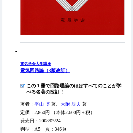
電気学会大学講座
電気回路論（3版改訂）
この１冊で回路理論のほぼすべてのことが学
べる名著の改訂！
著者：
平山 博
著、
大附 辰夫
著
定価：2,860円 （本体2,600円＋税）
発売日：2008/05/24
判型：A5 頁：346頁