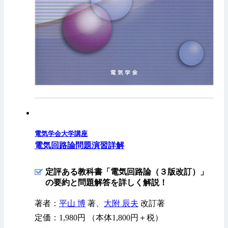
電気学会大学講座
電気回路論問題演習詳解
定評ある教科書「電気回路論（３版改訂）」
の要約と問題解答を詳しく解説！
著者：
平山 博
著、
大附 辰夫
改訂著
定価：1,980円 （本体1,800円＋税）