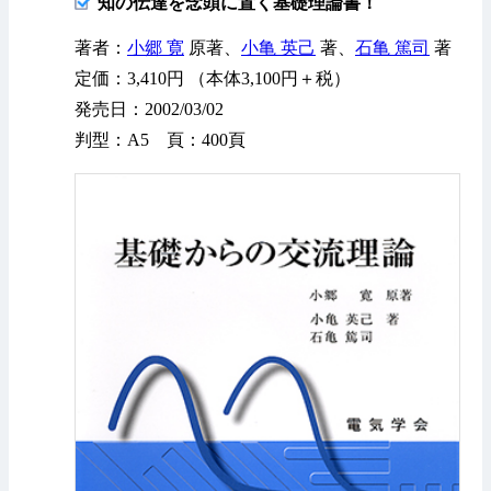
知の伝達を念頭に置く基礎理論書！
著者：
小郷 寛
原著、
小亀 英己
著、
石亀 篤司
著
定価：3,410円 （本体3,100円＋税）
発売日：2002/03/02
判型：A5 頁：400頁