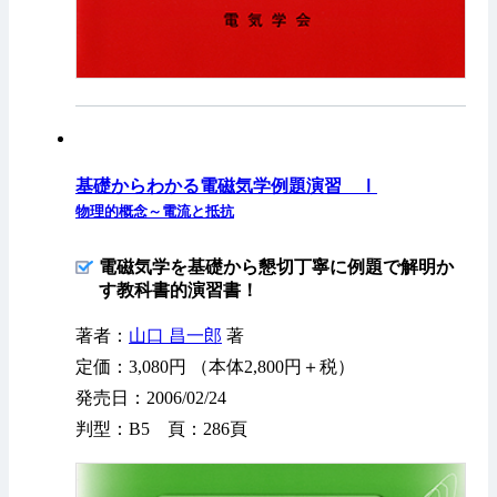
基礎からわかる電磁気学例題演習 Ⅰ
物理的概念～電流と抵抗
電磁気学を基礎から懇切丁寧に例題で解明か
す教科書的演習書！
著者：
山口 昌一郎
著
定価：3,080円 （本体2,800円＋税）
発売日：2006/02/24
判型：B5 頁：286頁