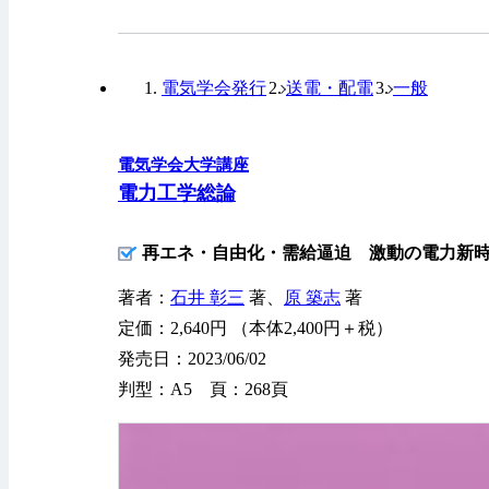
電気学会発行
送電・配電
一般
電気学会大学講座
電力工学総論
再エネ・自由化・需給逼迫 激動の電力新
著者：
石井 彰三
著、
原 築志
著
定価：2,640円 （本体2,400円＋税）
発売日：2023/06/02
判型：A5 頁：268頁