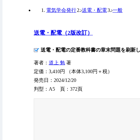
電気学会発行
送電・配電
一般
送電・配電（2版改訂）
送電・配電の定番教科書の章末問題を刷新
著者：
道上 勉
著
定価：3,410円 （本体3,100円＋税）
発売日：2024/12/20
判型：A5 頁：372頁