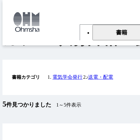
本
文
トップ
書籍
カテゴリ別書籍一覧
に
移
動
書籍
カテゴリ別書籍一
電気学会発行
送電・配電
書籍カテゴリ
5
件見つかりました
1～5件表示